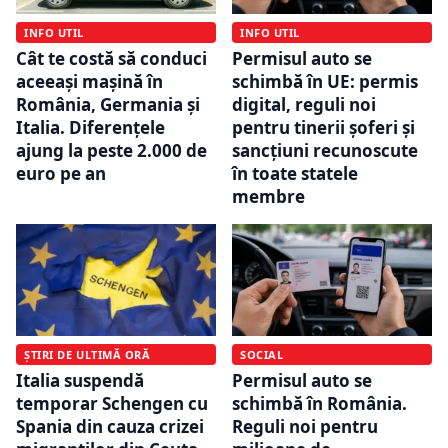
INFO UTIL
INFO UTIL
Permisul auto se
Cât te costă să conduci
schimbă în UE: permis
aceeași mașină în
digital, reguli noi
România, Germania și
pentru tinerii șoferi și
Italia. Diferențele
sancțiuni recunoscute
ajung la peste 2.000 de
în toate statele
euro pe an
membre
SOCIAL
ȘTIRI DE ULTIMĂ ORĂ
Permisul auto se
Italia suspendă
schimbă în România.
temporar Schengen cu
Reguli noi pentru
Spania din cauza crizei