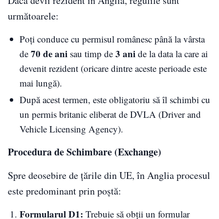
Dacă devii rezident în Anglia, regulile sunt
următoarele:
Poți conduce cu permisul românesc până la vârsta
70 de ani
3 ani
de
sau timp de
de la data la care ai
devenit rezident (oricare dintre aceste perioade este
mai lungă).
După acest termen, este obligatoriu să îl schimbi cu
un permis britanic eliberat de DVLA (Driver and
Vehicle Licensing Agency).
Procedura de Schimbare (Exchange)
Spre deosebire de țările din UE, în Anglia procesul
este predominant prin poștă:
Formularul D1:
Trebuie să obții un formular