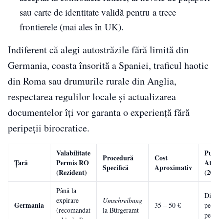
sau carte de identitate validă pentru a trece
frontierele (mai ales în UK).
Indiferent că alegi autostrăzile fără limită din
Germania, coasta însorită a Spaniei, traficul haotic
din Roma sau drumurile rurale din Anglia,
respectarea regulilor locale și actualizarea
documentelor îți vor garanta o experiență fără
peripeții birocratice.
Valabilitate
Punc
Procedură
Cost
Țară
Permis RO
Aten
Specifică
Aproximativ
(Rezident)
(202
Până la
Dispo
expirare
Umschreibung
Germania
35 – 50 €
permi
(recomandat
la Bürgeramt
pe m