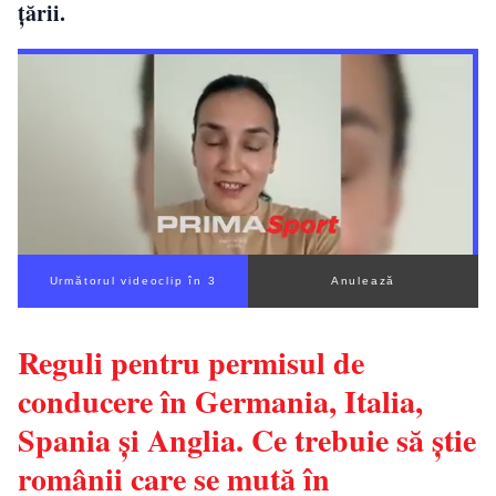
țării.
Următorul videoclip în 2
Anulează
Reguli pentru permisul de
conducere în Germania, Italia,
Spania și Anglia. Ce trebuie să știe
românii care se mută în