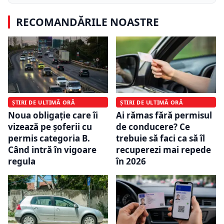
RECOMANDĂRILE NOASTRE
ȘTIRI DE ULTIMĂ ORĂ
ȘTIRI DE ULTIMĂ ORĂ
Noua obligație care îi
Ai rămas fără permisul
vizează pe șoferii cu
de conducere? Ce
permis categoria B.
trebuie să faci ca să îl
Când intră în vigoare
recuperezi mai repede
regula
în 2026