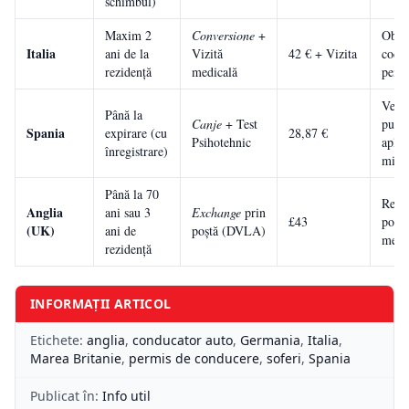
schimbul)
Maxim 2
Conversione
+
Oblig
Italia
ani de la
Vizită
42 € + Vizita
cod 
rezidență
medicală
pentr
Verif
Până la
Canje
+ Test
punct
Spania
expirare (cu
28,87 €
Psihotehnic
aplic
înregistrare)
miD
Până la 70
Recu
Anglia
ani sau 3
Exchange
prin
£43
post-
(UK)
ani de
poștă (DVLA)
menț
rezidență
INFORMAȚII ARTICOL
Etichete:
anglia
,
conducator auto
,
Germania
,
Italia
,
Marea Britanie
,
permis de conducere
,
soferi
,
Spania
Publicat în:
Info util