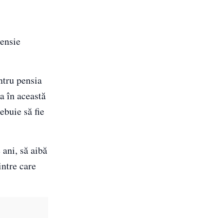
pensie
ntru pensia
ța în această
ebuie să fie
 ani, să aibă
intre care