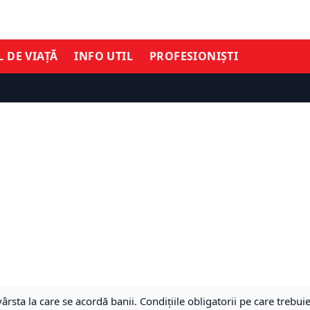
L DE VIAȚĂ
INFO UTIL
PROFESIONIȘTI
rsta la care se acordă banii. Condițiile obligatorii pe care trebuie 