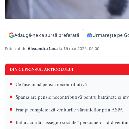
Adaugă-ne ca sursă preferată
Urmărește pe G
Publicat de
Alexandra Iana
la 16 mai 2026, 06:00
DIN CUPRINSUL ARTICOLULUI
Ce înseamnă pensia necontributivă
Spania are pensie necontributivă pentru bătrânețe și inv
Franța completează veniturile vârstnicilor prin ASPA
Italia acordă „assegno sociale” persoanelor fără venitur