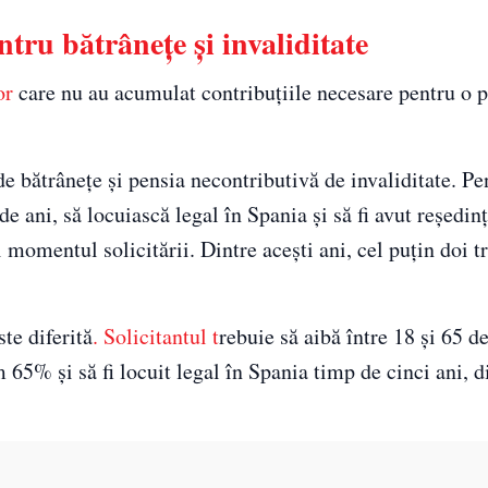
tru bătrânețe și invaliditate
or
care nu au acumulat contribuțiile necesare pentru o 
e bătrânețe și pensia necontributivă de invaliditate. Pe
de ani, să locuiască legal în Spania și să fi avut reședin
momentul solicitării. Dintre acești ani, cel puțin doi tr
te diferită
. Solicitantul t
rebuie să aibă între 18 și 65 de
65% și să fi locuit legal în Spania timp de cinci ani, d