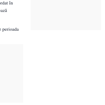
rdat în
ează
de perioada