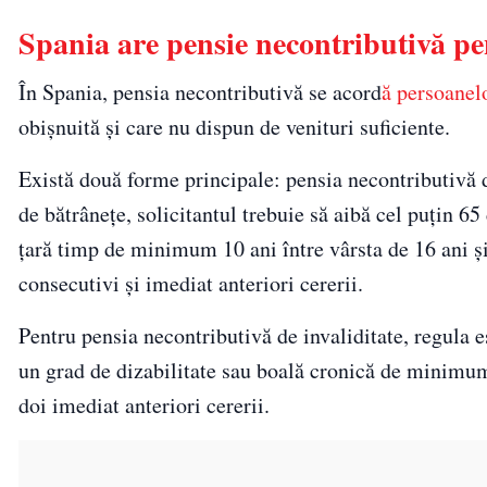
Spania are pensie necontributivă pen
În Spania, pensia necontributivă se acord
ă persoanel
obișnuită și care nu dispun de venituri suficiente.
Există două forme principale: pensia necontributivă d
de bătrânețe, solicitantul trebuie să aibă cel puțin 65 
țară timp de minimum 10 ani între vârsta de 16 ani și 
consecutivi și imediat anteriori cererii.
Pentru pensia necontributivă de invaliditate, regula es
un grad de dizabilitate sau boală cronică de minimum 
doi imediat anteriori cererii.