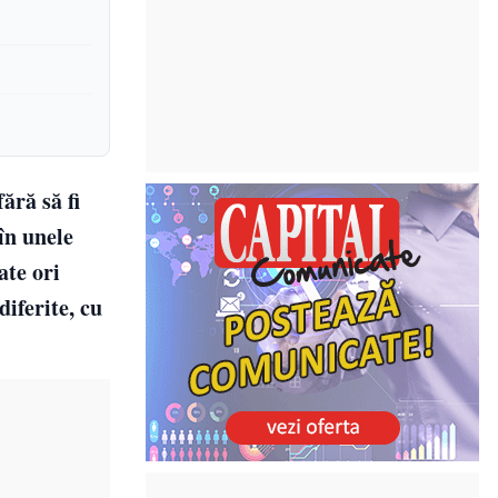
ără să fi
în unele
ate ori
iferite, cu