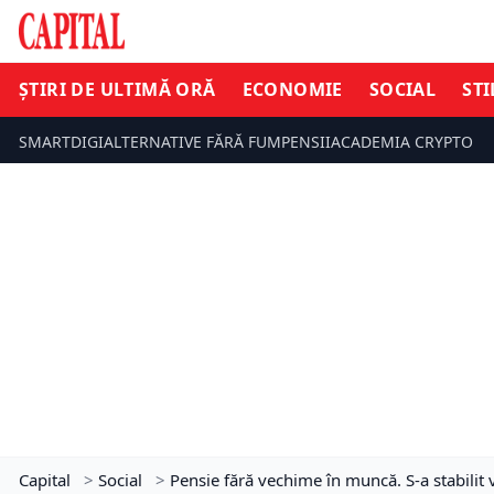
ȘTIRI DE ULTIMĂ ORĂ
ECONOMIE
SOCIAL
STI
SMARTDIGI
ALTERNATIVE FĂRĂ FUM
PENSII
ACADEMIA CRYPTO
Capital
>
Social
>
Pensie fără vechime în muncă. S-a stabilit vâ