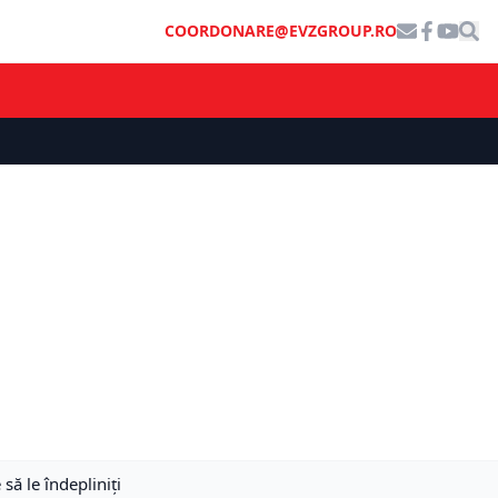
COORDONARE@EVZGROUP.RO
să le îndepliniți