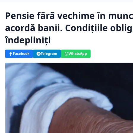
Pensie fără vechime în muncă.
acordă banii. Condițiile oblig
îndepliniți
Facebook
Telegram
WhatsApp