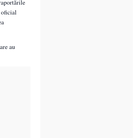
raportările
 oficial
ea
care au