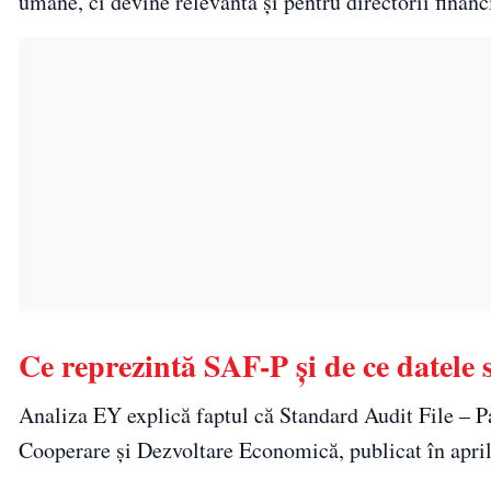
umane, ci devine relevantă și pentru directorii financi
Ce reprezintă SAF-P și de ce datele 
Analiza EY explică faptul că Standard Audit File – P
Cooperare și Dezvoltare Economică, publicat în apri