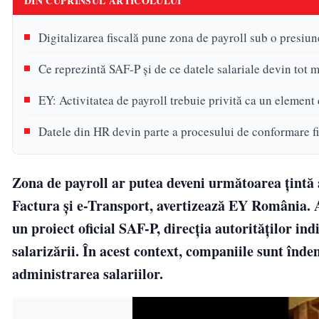
DIN CUPRINSUL ARTICOLULUI
Digitalizarea fiscală pune zona de payroll sub o presiun
Ce reprezintă SAF-P și de ce datele salariale devin tot 
EY: Activitatea de payroll trebuie privită ca un element d
Datele din HR devin parte a procesului de conformare f
Zona de payroll ar putea deveni următoarea țintă a
Factura și e-Transport, avertizează EY România. A
un proiect oficial SAF-P, direcția autorităților in
salarizării. În acest context, companiile sunt îndem
administrarea salariilor.