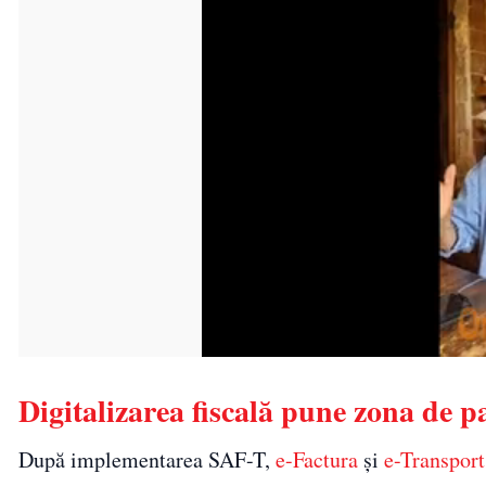
Digitalizarea fiscală pune zona de p
După implementarea SAF-T,
e-Factura
și
e-Transport