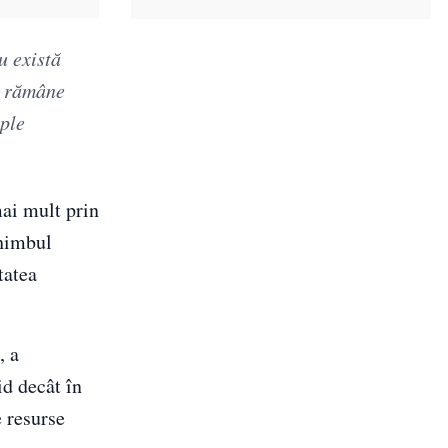
u există
or rămâne
ople
mai mult prin
chimbul
tatea
, a
id decât în
e resurse