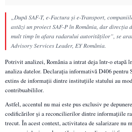
„După SAF-T, e-Factura şi e-Transport, companiile 
astăzi un proiect SAF-P în România, dar direcţia di
mult timp în afara radarului autorităţilor”, se ar
Advisory Services Leader, EY România.
Potrivit analizei, România a intrat deja într-o etapă î
analiza datelor. Declarația informativă D406 pentru 
extins de informații dintre instituțiile statului au mo
contribuabililor.
Astfel, accentul nu mai este pus exclusiv pe depunerea
codificărilor și a reconcilierilor dintre informațiile 
trecut. În acest context, activitatea de salarizare nu