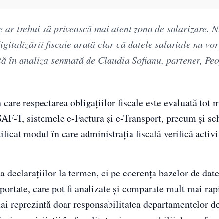
ar trebui să privească mai atent zona de salarizare. N
gitalizării fiscale arată clar că datele salariale nu v
ată în analiza semnată de Claudia Sofianu, partener, Pe
n care respectarea obligațiilor fiscale este evaluată tot 
SAF-T, sistemele e-Factura și e-Transport, precum și s
dificat modul în care administrația fiscală verifică activi
 declarațiilor la termen, ci pe coerența bazelor de date
raportate, care pot fi analizate și comparate mult mai rap
 mai reprezintă doar responsabilitatea departamentelor d