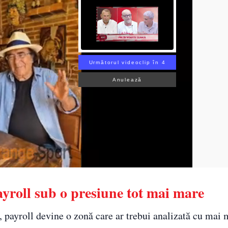
Următorul videoclip în 3
Anulează
ayroll sub o presiune tot mai mare
, payroll devine o zonă care ar trebui analizată cu mai 