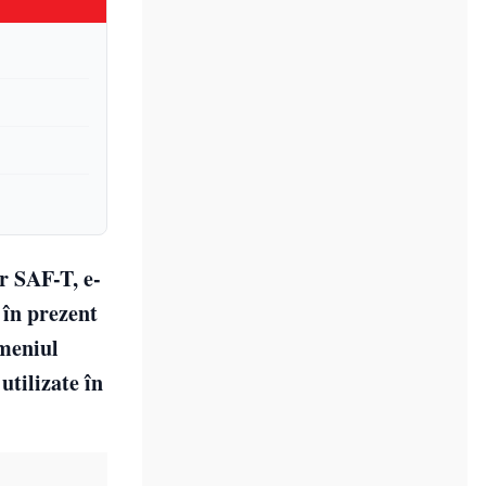
r SAF-T, e-
 în prezent
omeniul
utilizate în