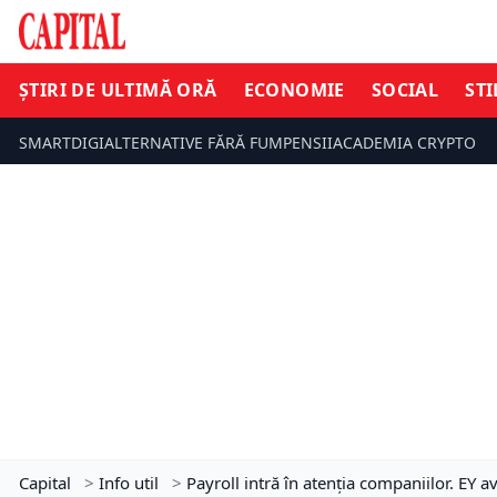
ȘTIRI DE ULTIMĂ ORĂ
ECONOMIE
SOCIAL
STI
SMARTDIGI
ALTERNATIVE FĂRĂ FUM
PENSII
ACADEMIA CRYPTO
Capital
>
Info util
>
Payroll intră în atenția companiilor. EY av