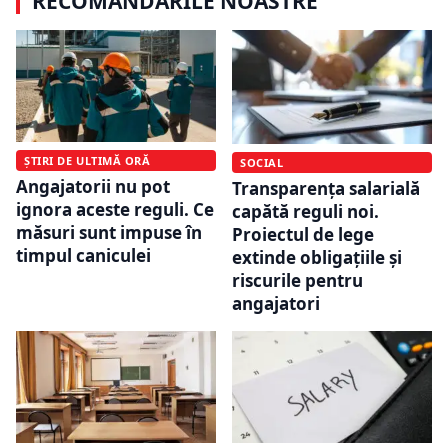
RECOMANDĂRILE NOASTRE
ȘTIRI DE ULTIMĂ ORĂ
SOCIAL
Angajatorii nu pot
Transparența salarială
ignora aceste reguli. Ce
capătă reguli noi.
măsuri sunt impuse în
Proiectul de lege
timpul caniculei
extinde obligațiile și
riscurile pentru
angajatori