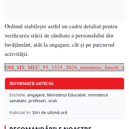
Ordinul stabilește astfel un cadru detaliat pentru
verificarea stării de sănătate a personalului din
învățământ, atât la angajare, cât și pe parcursul
activității.
OM_MS_MEC_55_3335_2026_mentinere_functii_dida
INFORMAȚII ARTICOL
Etichete:
angajare
,
Ministerul Educatiei
,
ministerul
sanatatii
,
profesori
,
scoli
Publicat în:
Știri de ultimă oră