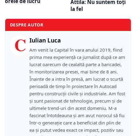
orele de lucru
Attila: Nu suntem toţi
la fel
DESPRE AUTOR
C
Iulian Luca
Am venit la Capital în vara anului 2019, fiind
prima mea experiență ca jurnalist după ce am
lucrat oarecum de cealaltă parte a baricadei,
în monitorizarea presei, mai bine de 8 ani.
Înainte de a intra în presă, am lucrat o scurtă
perioadă de timp în proiectare în Autocad
pentru construcții civile și industriale. Am fost
și sunt pasionat de tehnologie, precum și de
ultimele trend-uri din acest domeniu. M-a
fascinat întotdeauna și am avut norocul să fiu
într-o generație care a beneficiat din plin de
ea și putut vedea exact ce impact, pozitiv sau