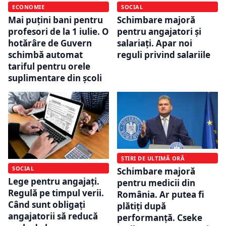
SOCIAL
ECONOMIE
Schimbare majoră
Mai puțini bani pentru
pentru angajatori și
profesori de la 1 iulie. O
salariați. Apar noi
hotărâre de Guvern
reguli privind salariile
schimbă automat
tariful pentru orele
suplimentare din școli
ȘTIRI DE ULTIMĂ ORĂ
SOCIAL
Schimbare majoră
Lege pentru angajați.
pentru medicii din
Regulă pe timpul verii.
România. Ar putea fi
Când sunt obligați
plătiți după
angajatorii să reducă
performanță. Cseke