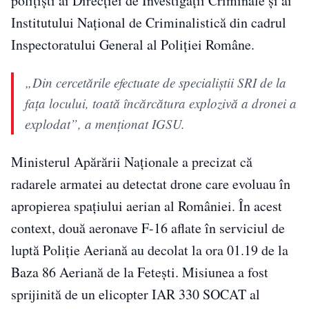
poliţişti ai Direcţiei de Investigaţii Criminale şi ai
Institutului Naţional de Criminalistică din cadrul
Inspectoratului General al Poliţiei Române.
„Din cercetările efectuate de specialiştii SRI de la
faţa locului, toată încărcătura explozivă a dronei a
explodat”, a menționat IGSU.
Ministerul Apărării Naţionale a precizat că
radarele armatei au detectat drone care evoluau în
apropierea spaţiului aerian al României. În acest
context, două aeronave F-16 aflate în serviciul de
luptă Poliţie Aeriană au decolat la ora 01.19 de la
Baza 86 Aeriană de la Feteşti. Misiunea a fost
sprijinită de un elicopter IAR 330 SOCAT al