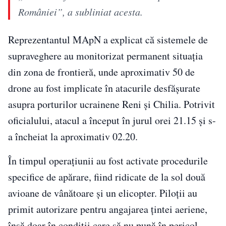
României”, a subliniat acesta.
Reprezentantul MApN a explicat că sistemele de
supraveghere au monitorizat permanent situaţia
din zona de frontieră, unde aproximativ 50 de
drone au fost implicate în atacurile desfăşurate
asupra porturilor ucrainene Reni şi Chilia. Potrivit
oficialului, atacul a început în jurul orei 21.15 şi s-
a încheiat la aproximativ 02.20.
În timpul operaţiunii au fost activate procedurile
specifice de apărare, fiind ridicate de la sol două
avioane de vânătoare şi un elicopter. Piloţii au
primit autorizare pentru angajarea ţintei aeriene,
însă doar în condiţii care să nu pună în pericol