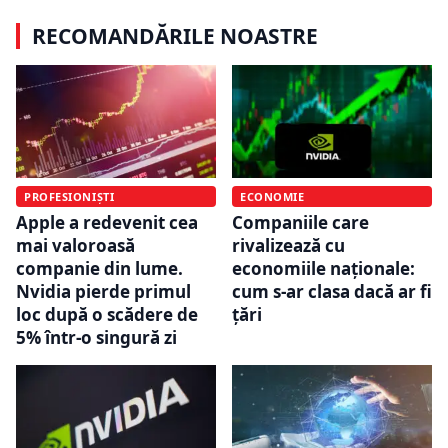
RECOMANDĂRILE NOASTRE
PROFESIONIȘTI
ECONOMIE
Apple a redevenit cea
Companiile care
mai valoroasă
rivalizează cu
companie din lume.
economiile naționale:
Nvidia pierde primul
cum s-ar clasa dacă ar fi
loc după o scădere de
țări
5% într-o singură zi