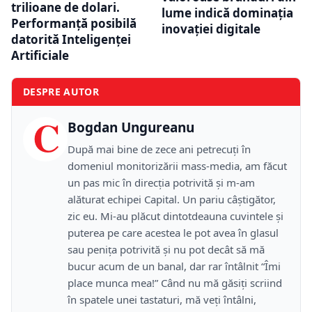
trilioane de dolari.
lume indică dominația
Performanță posibilă
inovației digitale
datorită Inteligenței
Artificiale
DESPRE AUTOR
C
Bogdan Ungureanu
După mai bine de zece ani petrecuţi în
domeniul monitorizării mass-media, am făcut
un pas mic în direcţia potrivită şi m-am
alăturat echipei Capital. Un pariu câştigător,
zic eu. Mi-au plăcut dintotdeauna cuvintele şi
puterea pe care acestea le pot avea în glasul
sau peniţa potrivită şi nu pot decât să mă
bucur acum de un banal, dar rar întâlnit “Îmi
place munca mea!” Când nu mă găsiţi scriind
în spatele unei tastaturi, mă veţi întâlni,