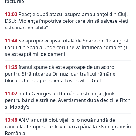
facturile
12:02
Reacție după atacul asupra ambulanței din Cluj.
DSU: „Violența împotriva celor care vin să salveze vieți
este inacceptabilă”
11:44
Se apropie eclipsa totală de Soare din 12 august.
Locul din Spania unde cerul se va întuneca complet și
se așteaptă mii de oameni
11:25
Iranul spune că este aproape de un acord
pentru Strâmtoarea Ormuz, dar traficul rămâne
blocat. Un nou petrolier a fost lovit în Golf
11:07
Radu Georgescu: România este deja „Junk”
pentru băncile străine. Avertisment după deciziile Fitch
și Moody’s
10:48
ANM anunță ploi, vijelii și o nouă rundă de
caniculă. Temperaturile vor urca până la 38 de grade în
România