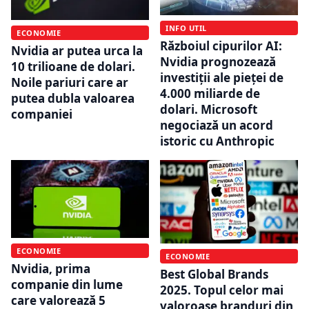
INFO UTIL
ECONOMIE
Războiul cipurilor AI:
Nvidia ar putea urca la
Nvidia prognozează
10 trilioane de dolari.
investiții ale pieței de
Noile pariuri care ar
4.000 miliarde de
putea dubla valoarea
dolari. Microsoft
companiei
negociază un acord
istoric cu Anthropic
ECONOMIE
ECONOMIE
Nvidia, prima
Best Global Brands
companie din lume
2025. Topul celor mai
care valorează 5
valoroase branduri din