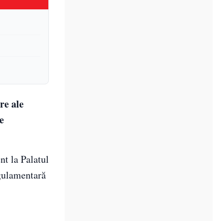
re ale
e
nt la Palatul
egulamentară