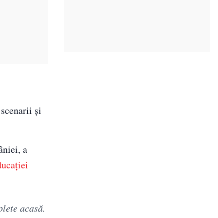
scenarii și
niei, a
ducației
plete acasă.