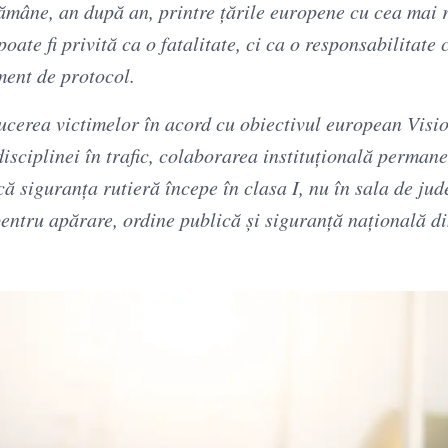
ămâne, an după an, printre țările europene cu cea mai 
oate fi privită ca o fatalitate, ci ca o responsabilitate 
ment de protocol.
ducerea victimelor în acord cu obiectivul european Visi
disciplinei în trafic, colaborarea instituțională permane
că siguranța rutieră începe în clasa I, nu în sala de ju
entru apărare, ordine publică și siguranță națională d