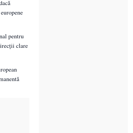
 dacă
e europene
onal pentru
recții clare
uropean
ermanentă