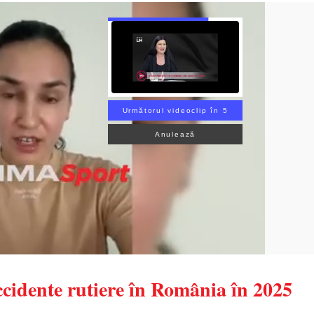
Următorul videoclip în 3
Anulează
ccidente rutiere în România în 2025