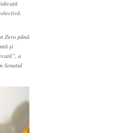
ridicată
colectivă.
on Zero până
ntă și
decată”, a
in Senatul