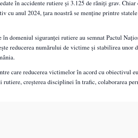
date în accidente rutiere și 3.125 de răniți grav. Chiar
v cu anul 2024, țara noastră se menține printre statel
ate în domeniul siguranței rutiere au semnat Pactul Nați
te reducerea numărului de victime și stabilirea unor di
mânia.
tre care reducerea victimelor în acord cu obiectivul e
 rutiere, creșterea disciplinei în trafic, colaborarea p