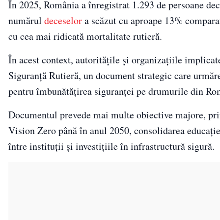
În 2025, România a înregistrat 1.293 de persoane dece
numărul
deceselor
a scăzut cu aproape 13% comparati
cu cea mai ridicată mortalitate rutieră.
În acest context, autoritățile și organizațiile implic
Siguranță Rutieră, un document strategic care urmăreș
pentru îmbunătățirea siguranței pe drumurile din Ro
Documentul prevede mai multe obiective majore, prin
Vision Zero până în anul 2050, consolidarea educației
între instituții și investițiile în infrastructură sigură.