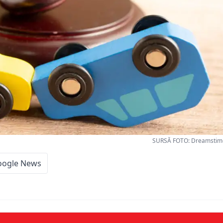
SURSĂ FOTO: Dreamstime
oogle News