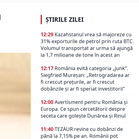
u
ȘTIRILE ZILEI
12:29
Kazahstanul vrea să majoreze cu
31% exporturile de petrol prin ruta BTC.
Volumul transportat ar urma să ajungă
la 1,7 milioane de tone în acest an
12:17
România evită categoria „junk”.
Siegfried Mureșan: „Retrogradarea ar
fi crescut preţurile, ar fi crescut
dobânzile şi ar fi speriat investitorii”
12:00
Avertisment pentru România și
Europa. Ce spun cercetătorii despre
seceta care golește Dunărea și Rinul
11:40
TEZAUR revine cu dobânzi de
până la 7,15% pe an. Românii pot