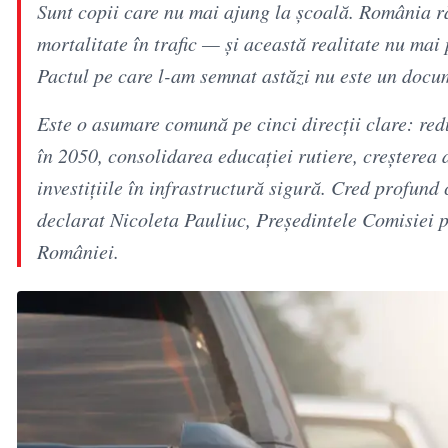
Sunt copii care nu mai ajung la școală. România r
mortalitate în trafic — și această realitate nu mai p
Pactul pe care l-am semnat astăzi nu este un docu
Este o asumare comună pe cinci direcții clare: re
în 2050, consolidarea educației rutiere, creșterea 
investițiile în infrastructură sigură. Cred profund 
declarat Nicoleta Pauliuc, Președintele Comisiei p
României.