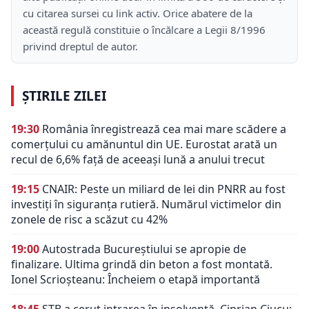
cu citarea sursei cu link activ. Orice abatere de la
această regulă constituie o încălcare a Legii 8/1996
privind dreptul de autor.
ȘTIRILE ZILEI
19:30
România înregistrează cea mai mare scădere a
comerțului cu amănuntul din UE. Eurostat arată un
recul de 6,6% față de aceeași lună a anului trecut
19:15
CNAIR: Peste un miliard de lei din PNRR au fost
investiți în siguranța rutieră. Numărul victimelor din
zonele de risc a scăzut cu 42%
19:00
Autostrada Bucureștiului se apropie de
finalizare. Ultima grindă din beton a fost montată.
Ionel Scrioșteanu: Încheiem o etapă importantă
18:45
STB a cerut intrarea în insolvență. Ciprian Ciucu: