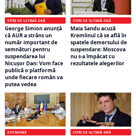
ȘTIRI DE ULTIMĂ ORĂ
ȘTIRI DE ULTIMĂ ORĂ
George Simion anunță
Maia Sandu acuză
că AUR a strâns un
Kremlinul că se află în
număr important de
spatele demersului de
semnături pentru
suspendare: Moscova
suspendarea lui
nu s-a împăcat cu
Nicușor Dan: Vom face
rezultatele alegerilor
publică o platformă
unde fiecare român va
putea vedea
ECONOMIE
ȘTIRI DE ULTIMĂ ORĂ