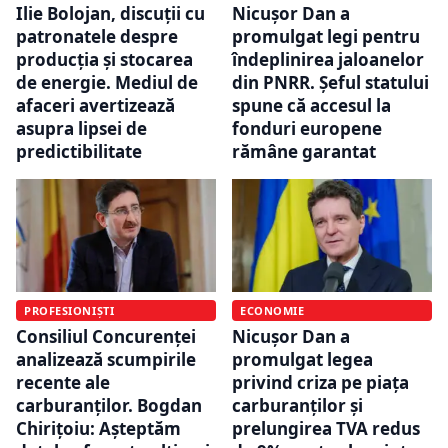
Ilie Bolojan, discuții cu
Nicușor Dan a
patronatele despre
promulgat legi pentru
producția și stocarea
îndeplinirea jaloanelor
de energie. Mediul de
din PNRR. Șeful statului
afaceri avertizează
spune că accesul la
asupra lipsei de
fonduri europene
predictibilitate
rămâne garantat
PROFESIONIȘTI
ECONOMIE
Consiliul Concurenței
Nicușor Dan a
analizează scumpirile
promulgat legea
recente ale
privind criza pe piața
carburanților. Bogdan
carburanților și
Chirițoiu: Așteptăm
prelungirea TVA redus