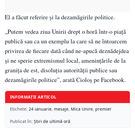
El a făcut referire și la dezamăgirile politice.
„Putem vedea ziua Unirii drept o horă într-o piaţă
publică sau ca un exemplu la care să ne întoarcem
privirea de fiecare dată când ne-apucă deznădejdea
şi ne sperie extremismul local, ameninţările de la
graniţa de est, disoluţia autorităţii publice sau
dezamăgirile politice”, arată Cioloş pe Facebook.
INFORMAȚII ARTICOL
Etichete:
24 ianuarie
,
mesaje
,
Mica Unire
,
premier
Publicat în:
Știri de ultimă oră