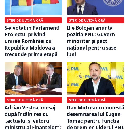
ȘTIRI DE ULTIMĂ ORĂ
ȘTIRI DE ULTIMĂ ORĂ
S-a votat în Parlament!
Ilie Bolojan anunță
Proiectul privind
poziția PNL: Guvern
unirea României cu
minoritar și pact
Republica Moldova a
național pentru șase
trecut de prima etapă
luni
ȘTIRI DE ULTIMĂ ORĂ
ȘTIRI DE ULTIMĂ ORĂ
Adrian Veștea, mesaj
Dan Motreanu contestă
după întâlnirea cu
desemnarea lui Eugen
„actualul și viitorul
Tomac pentru funcția
ministru al Finanțelor”:
de premier. Liderul PNL