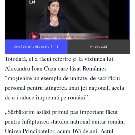
Următorul videoclip în 2
Anulează
Totodată, el a făcut referire și la viziunea lui
Alexandru Ioan Cuza care lăsat României
”moştenire un exemplu de unitate, de sacrificiu
personal pentru atingerea unui ţel naţional, acela
de a-i aduce împreună pe români”.
„Sărbătorim astăzi primul pas important făcut
pentru înfăptuirea statului naţional unitar român,
Unirea Principatelor, acum 163 de ani. Actul