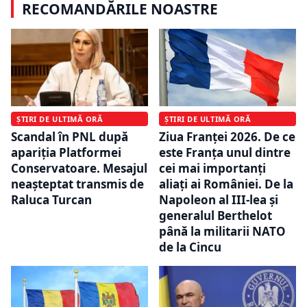
RECOMANDĂRILE NOASTRE
ȘTIRI DE ULTIMĂ ORĂ
ȘTIRI DE ULTIMĂ ORĂ
Scandal în PNL după
Ziua Franței 2026. De ce
apariția Platformei
este Franța unul dintre
Conservatoare. Mesajul
cei mai importanți
neașteptat transmis de
aliați ai României. De la
Raluca Turcan
Napoleon al III-lea și
generalul Berthelot
până la militarii NATO
de la Cincu