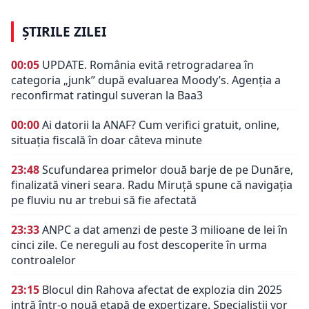
ȘTIRILE ZILEI
00:05
UPDATE. România evită retrogradarea în
categoria „junk” după evaluarea Moody’s. Agenția a
reconfirmat ratingul suveran la Baa3
00:00
Ai datorii la ANAF? Cum verifici gratuit, online,
situația fiscală în doar câteva minute
23:48
Scufundarea primelor două barje de pe Dunăre,
finalizată vineri seara. Radu Miruță spune că navigația
pe fluviu nu ar trebui să fie afectată
23:33
ANPC a dat amenzi de peste 3 milioane de lei în
cinci zile. Ce nereguli au fost descoperite în urma
controalelor
23:15
Blocul din Rahova afectat de explozia din 2025
intră într-o nouă etapă de expertizare. Specialiștii vor