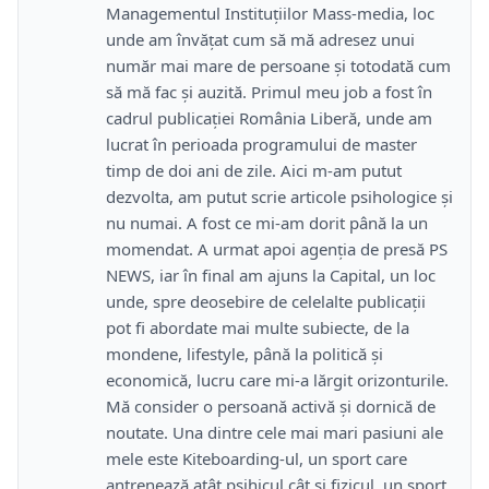
Managementul Instituțiilor Mass-media, loc
unde am învățat cum să mă adresez unui
număr mai mare de persoane și totodată cum
să mă fac și auzită. Primul meu job a fost în
cadrul publicației România Liberă, unde am
lucrat în perioada programului de master
timp de doi ani de zile. Aici m-am putut
dezvolta, am putut scrie articole psihologice și
nu numai. A fost ce mi-am dorit până la un
momendat. A urmat apoi agenția de presă PS
NEWS, iar în final am ajuns la Capital, un loc
unde, spre deosebire de celelalte publicații
pot fi abordate mai multe subiecte, de la
mondene, lifestyle, până la politică și
economică, lucru care mi-a lărgit orizonturile.
Mă consider o persoană activă și dornică de
noutate. Una dintre cele mai mari pasiuni ale
mele este Kiteboarding-ul, un sport care
antrenează atât psihicul cât și fizicul, un sport