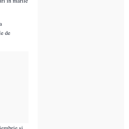
uri în marile
a
le de
oiembrie și