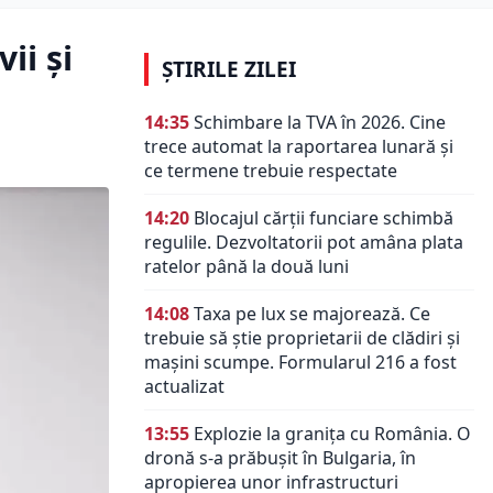
ii și
ȘTIRILE ZILEI
14:35
Schimbare la TVA în 2026. Cine
trece automat la raportarea lunară și
ce termene trebuie respectate
14:20
Blocajul cărții funciare schimbă
regulile. Dezvoltatorii pot amâna plata
ratelor până la două luni
14:08
Taxa pe lux se majorează. Ce
trebuie să știe proprietarii de clădiri și
mașini scumpe. Formularul 216 a fost
actualizat
13:55
Explozie la granița cu România. O
dronă s-a prăbușit în Bulgaria, în
apropierea unor infrastructuri