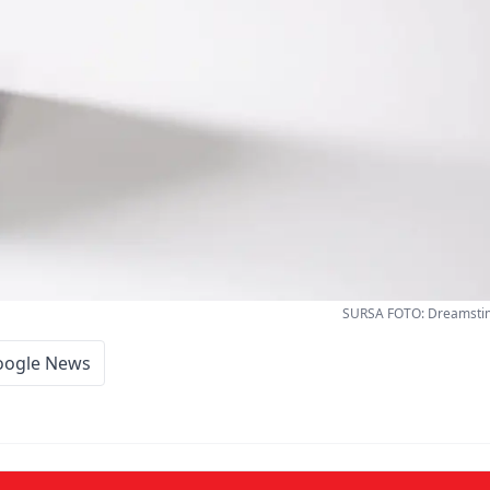
SURSA FOTO: Dreamsti
oogle News