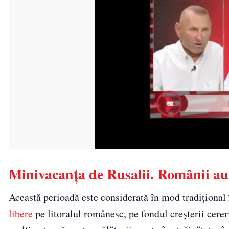
Minivacanța de Rusalii. Românii au 
Această perioadă este considerată în mod tradițional 
libere
pe litoralul românesc, pe fondul creșterii cerer