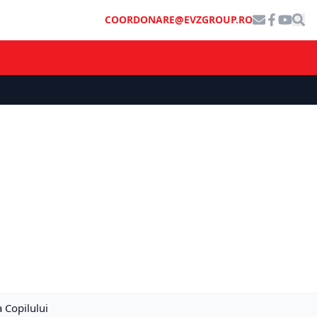
COORDONARE@EVZGROUP.RO
a Copilului