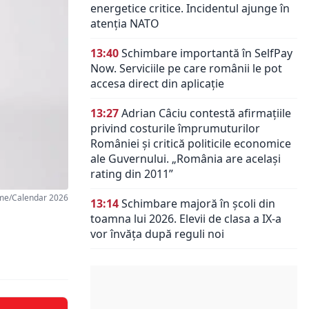
energetice critice. Incidentul ajunge în
atenția NATO
13:40
Schimbare importantă în SelfPay
Now. Serviciile pe care românii le pot
accesa direct din aplicație
13:27
Adrian Câciu contestă afirmațiile
privind costurile împrumuturilor
României și critică politicile economice
ale Guvernului. „România are același
rating din 2011”
me/Calendar 2026
13:14
Schimbare majoră în școli din
toamna lui 2026. Elevii de clasa a IX-a
vor învăța după reguli noi