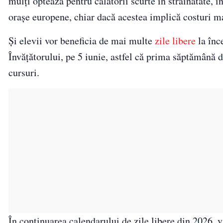
mulți optează pentru călătorii scurte în străinătate, î
orașe europene, chiar dacă acestea implică costuri mai
Și elevii vor beneficia de mai multe
zile libere
la înce
Învățătorului, pe 5 iunie, astfel că prima săptămână di
cursuri.
În continuarea calendarului de zile libere din 2026, v