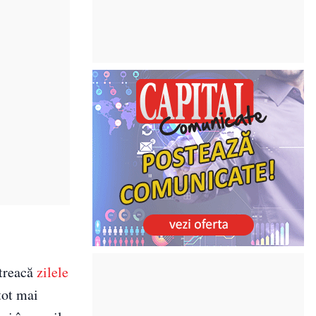
etreacă
zilele
tot mai