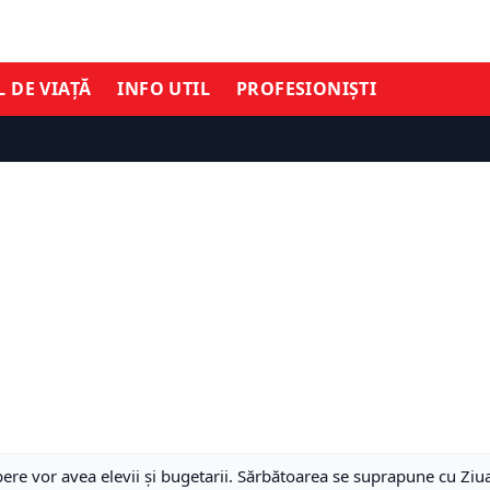
L DE VIAȚĂ
INFO UTIL
PROFESIONIȘTI
ibere vor avea elevii și bugetarii. Sărbătoarea se suprapune cu Ziu