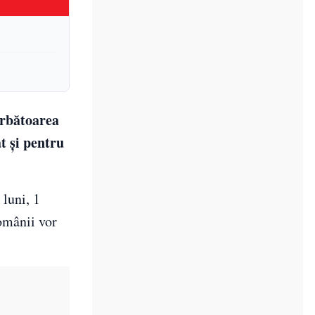
ărbătoarea
t și pentru
 luni, 1
românii vor