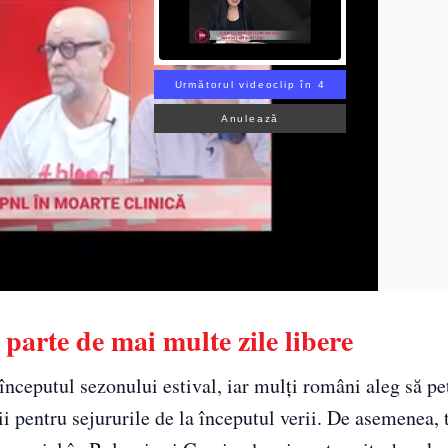
Următorul videoclip în 3
Anulează
parte de mai multe zile libere
începutul sezonului estival, iar mulți români aleg să p
ii pentru sejururile de la începutul verii. De asemenea, 