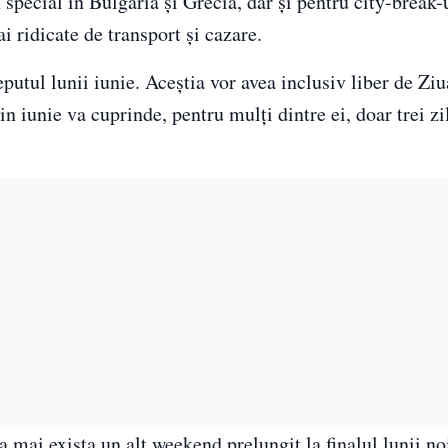
n special în Bulgaria și Grecia, dar și pentru city-break-
 ridicate de transport și cazare.
putul lunii iunie. Aceștia vor avea inclusiv liber de Ziu
n iunie va cuprinde, pentru mulți dintre ei, doar trei zi
a mai exista un alt weekend prelungit la finalul lunii n