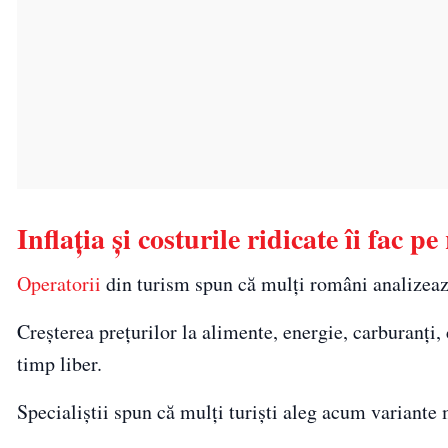
Inflația și costurile ridicate îi fac 
Operatorii
din turism spun că mulți români analizează 
Creșterea prețurilor la alimente, energie, carburanți,
timp liber.
Specialiștii spun că mulți turiști aleg acum variante 