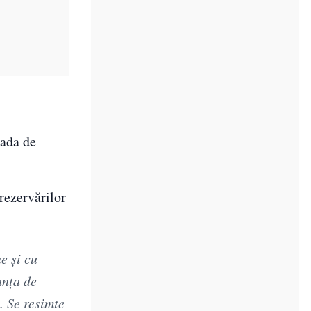
oada de
 rezervărilor
e şi cu
anţa de
. Se resimte