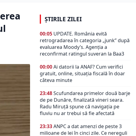
cerea
ȘTIRILE ZILEI
ul
00:05
UPDATE. România evită
retrogradarea în categoria „junk” după
evaluarea Moody’s. Agenția a
reconfirmat ratingul suveran la Baa3
00:00
Ai datorii la ANAF? Cum verifici
gratuit, online, situația fiscală în doar
câteva minute
23:48
Scufundarea primelor două barje
de pe Dunăre, finalizată vineri seara.
Radu Miruță spune că navigația pe
fluviu nu ar trebui să fie afectată
23:33
ANPC a dat amenzi de peste 3
milioane de lei în cinci zile. Ce nereguli