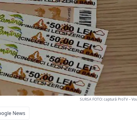
SURSA FOTO: captură ProTV – Vo
oogle News