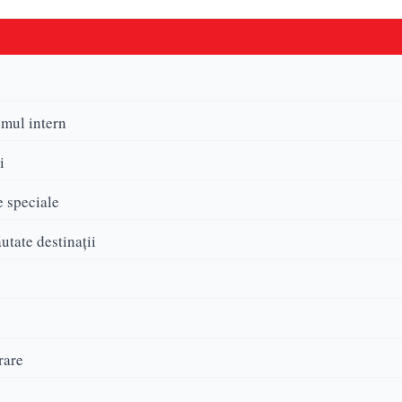
smul intern
i
te speciale
utate destinații
rare