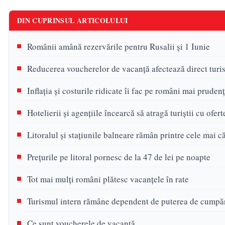
DIN CUPRINSUL ARTICOLULUI
Românii amână rezervările pentru Rusalii și 1 Iunie
Reducerea voucherelor de vacanță afectează direct turi
Inflația și costurile ridicate îi fac pe români mai prudenț
Hotelierii și agențiile încearcă să atragă turiștii cu ofer
Litoralul și stațiunile balneare rămân printre cele mai că
Prețurile pe litoral pornesc de la 47 de lei pe noapte
Tot mai mulți români plătesc vacanțele în rate
Turismul intern rămâne dependent de puterea de cumpă
Ce sunt voucherele de vacanță