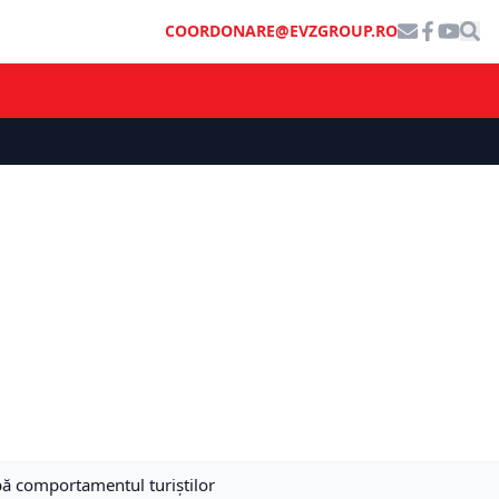
COORDONARE@EVZGROUP.RO
bă comportamentul turiștilor