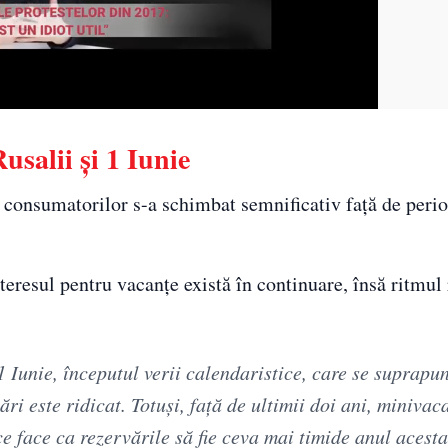
salii și 1 Iunie
 consumatorilor s-a schimbat semnificativ față de peri
nteresul pentru vacanțe există în continuare, însă ritmul
Iunie, începutul verii calendaristice, care se suprapun
ri este ridicat. Totuşi, faţă de ultimii doi ani, minivac
 face ca rezervările să fie ceva mai timide anul acesta