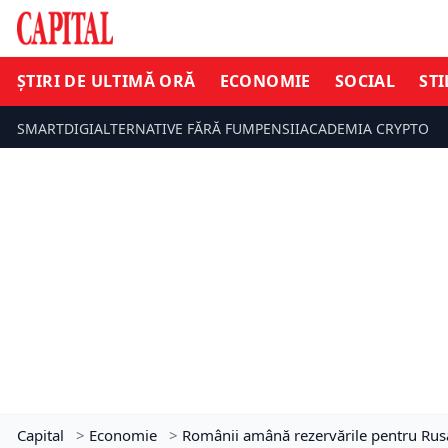
ȘTIRI DE ULTIMĂ ORĂ
ECONOMIE
SOCIAL
STI
SMARTDIGI
ALTERNATIVE FĂRĂ FUM
PENSII
ACADEMIA CRYPTO
Capital
>
Economie
>
Românii amână rezervările pentru Rusal