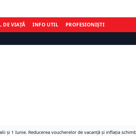
L DE VIAȚĂ
INFO UTIL
PROFESIONIȘTI
ii și 1 Iunie. Reducerea voucherelor de vacanță și inflația schim