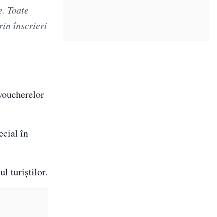
e. Toate
in înscrieri
 voucherelor
ecial în
l turiștilor.