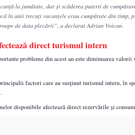
canţă la jumătate, dar şi scăderea puterii de cumpărar
ă în anii trecuţi vacanţele erau cumpărate din timp, pr
roape de data plecării”, a declarat Adrian Voican.
ectează direct turismul intern
portante probleme din acest an este diminuarea valorii
rincipalii factori care au susținut turismul intern, în sp
.
elor disponibile afectează direct rezervările și consumu