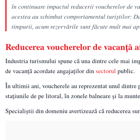
în continuare impactul reducerii voucherelor de va
acestea au schimbat comportamentul turiştilor: Dac
timpurii, acum rezervările sunt făcute mult mai ap
Reducerea voucherelor de vacanță af
Industria turismului spune că una dintre cele mai im
de vacanță acordate angajaților din
sectorul
public.
În ultimii ani, voucherele au reprezentat unul dintre p
stațiunile de pe litoral, în zonele balneare și la munte
Specialiștii din domeniu avertizează că reducerea sum