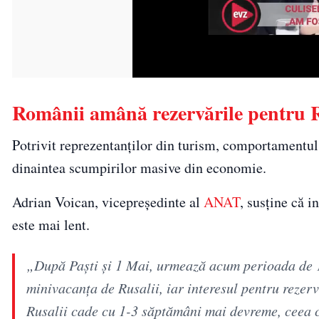
Românii amână rezervările pentru Ru
Potrivit reprezentanților din turism, comportamentul
dinaintea scumpirilor masive din economie.
Adrian Voican, vicepreședinte al
ANAT
, susține că i
este mai lent.
„După Paşti şi 1 Mai, urmează acum perioada de 1 
minivacanţa de Rusalii, iar interesul pentru rezervă
Rusalii cade cu 1-3 săptămâni mai devreme, ceea ce