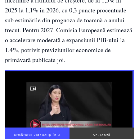
încetinire a ritmului de creștere, de la 1,5% în
2025 la 1,1% în 2026, cu 0,3 puncte procentuale
sub estimările din prognoza de toamnă a anului
trecut. Pentru 2027, Comisia Europeană estimează
o accelerare moderată a expansiunii PIB-ului la
1,4%, potrivit previziunilor economice de
primăvară publicate joi.
Următorul videoclip în 2
Anulează