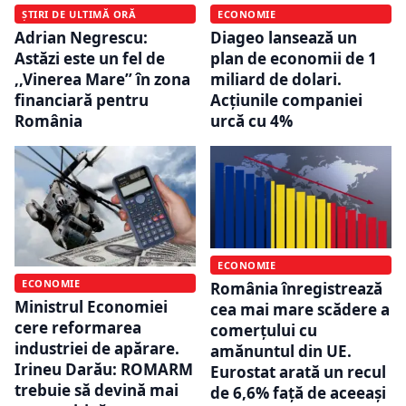
ȘTIRI DE ULTIMĂ ORĂ
ECONOMIE
Adrian Negrescu:
Diageo lansează un
Astăzi este un fel de
plan de economii de 1
,,Vinerea Mare’’ în zona
miliard de dolari.
financiară pentru
Acțiunile companiei
România
urcă cu 4%
ECONOMIE
ECONOMIE
România înregistrează
Ministrul Economiei
cea mai mare scădere a
cere reformarea
comerțului cu
industriei de apărare.
amănuntul din UE.
Irineu Darău: ROMARM
Eurostat arată un recul
trebuie să devină mai
de 6,6% față de aceeași