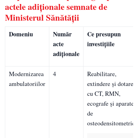
actele adiționale semnate de
Ministerul Sănătății
Domeniu
Număr
Ce presupun
acte
investițiile
adiționale
Modernizarea
4
Reabilitare,
ambulatoriilor
extindere și dotare
cu CT, RMN,
ecografe și aparate
de
osteodensitometrie