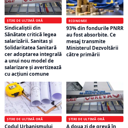
ȘTIRI DE ULTIMĂ ORĂ
ECONOMIE
Sindicaliștii din
93% din fondurile PNRR
Sănătate critică legea
au fost absorbite. Ce
salarizării. Sanitas și
mesaj transmite
Solidaritatea Sanitară
Ministerul Dezvoltării
cer adoptarea integrală
către primării
a unui nou model de
salarizare și avertizează
cu acțiuni comune
ȘTIRI DE ULTIMĂ ORĂ
ȘTIRI DE ULTIMĂ ORĂ
Codul Urbanismului
A doua zi de grevă în