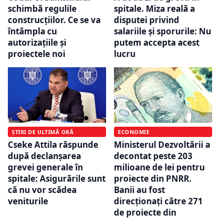
schimbă regulile
spitale. Miza reală a
construcțiilor. Ce se va
disputei privind
întâmpla cu
salariile și sporurile: Nu
autorizațiile și
putem accepta acest
proiectele noi
lucru
ȘTIRI DE ULTIMĂ ORĂ
ECONOMIE
Cseke Attila răspunde
Ministerul Dezvoltării a
după declanșarea
decontat peste 203
grevei generale în
milioane de lei pentru
spitale: Asigurările sunt
proiecte din PNRR.
că nu vor scădea
Banii au fost
veniturile
direcționați către 271
de proiecte din