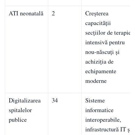
ATI neonatală
2
Creșterea
capacității
secțiilor de terapie
intensivă pentru
nou-născuți și
achiziția de
echipamente
moderne
Digitalizarea
34
Sisteme
spitalelor
informatice
publice
interoperabile,
infrastructură IT și