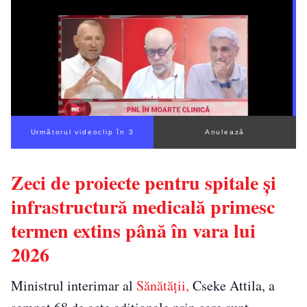
Următorul videoclip în 1
Anulează
Zeci de proiecte pentru spitale și
infrastructură medicală primesc
termen extins până în vara lui
2026
Ministrul interimar al
Sănătății,
Cseke Attila, a