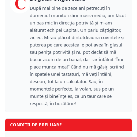
C
După mai bine de zece ani petrecuţi în
domeniul monitorizării mass-media, am făcut
un pas mic în direcţia potrivită şi m-am
alăturat echipei Capital. Un pariu câştigător,
zic eu. Mi-au plăcut dintotdeauna cuvintele şi
puterea pe care acestea le pot avea în glasul
sau peniţa potrivită şi nu pot decât să mă
bucur acum de un banal, dar rar întâlnit “Îmi
place munca mea!” Când nu mă găsiţi scriind
în spatele unei tastaturi, mă veţi întâlni,
deseori, tot la un calculator. Sau, în
momentele perfecte, la volan, sus pe un
munte şi bineînţeles, ca un taur care se
respectă, în bucătărie!
CONDIȚII DE PRELUARE