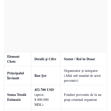
Element
Detalii și Cifre
Statut / Rol în Dosar
Cheie
Organizator și instigator
Principalul
Ilan Șor
(Aflat sub mandat de arest
Învinuit
preventiv)
452.700 USD
Suma Totală
(aprox.
Fonduri provenite de la un
Estimată
8.000.000
grup criminal organizat
MDL)