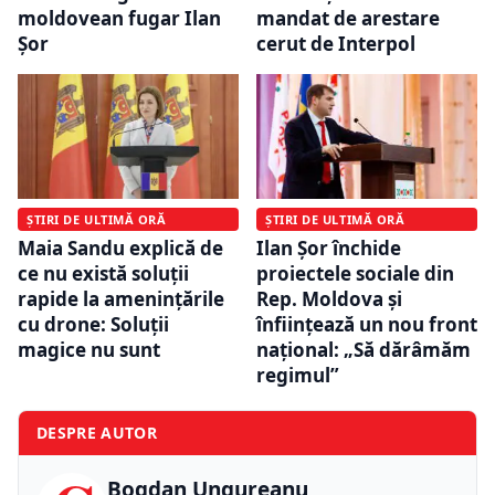
moldovean fugar Ilan
mandat de arestare
Șor
cerut de Interpol
ȘTIRI DE ULTIMĂ ORĂ
ȘTIRI DE ULTIMĂ ORĂ
Maia Sandu explică de
Ilan Șor închide
ce nu există soluții
proiectele sociale din
rapide la amenințările
Rep. Moldova și
cu drone: Soluţii
înființează un nou front
magice nu sunt
național: „Să dărâmăm
regimul”
DESPRE AUTOR
Bogdan Ungureanu