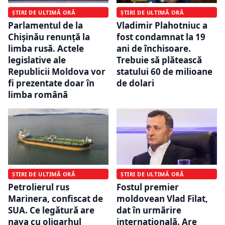
ȘTIRI DE ULTIMĂ ORĂ
ȘTIRI DE ULTIMĂ ORĂ
Parlamentul de la
Vladimir Plahotniuc a
Chișinău renunță la
fost condamnat la 19
limba rusă. Actele
ani de închisoare.
legislative ale
Trebuie să plătească
Republicii Moldova vor
statului 60 de milioane
fi prezentate doar în
de dolari
limba română
ȘTIRI DE ULTIMĂ ORĂ
ȘTIRI DE ULTIMĂ ORĂ
Petrolierul rus
Fostul premier
Marinera, confiscat de
moldovean Vlad Filat,
SUA. Ce legătură are
dat în urmărire
nava cu oligarhul
internațională. Are