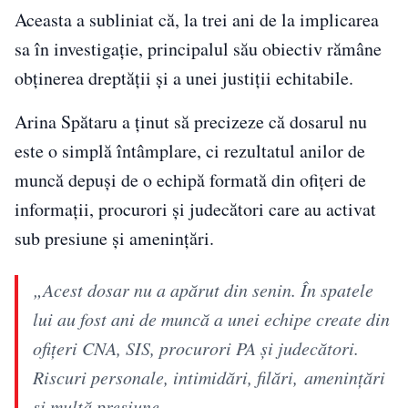
Aceasta a subliniat că, la trei ani de la implicarea
sa în investigație, principalul său obiectiv rămâne
obținerea dreptății și a unei justiții echitabile.
Arina Spătaru a ținut să precizeze că dosarul nu
este o simplă întâmplare, ci rezultatul anilor de
muncă depuși de o echipă formată din ofițeri de
informații, procurori și judecători care au activat
sub presiune și amenințări.
„Acest dosar nu a apărut din senin. În spatele
lui au fost ani de muncă a unei echipe create din
ofițeri CNA, SIS, procurori PA și judecători.
Riscuri personale, intimidări, filări, amenințări
și multă presiune.