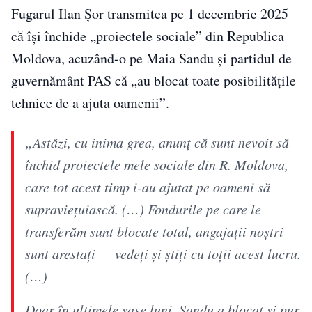
Fugarul Ilan Șor transmitea pe 1 decembrie 2025
că îşi închide „proiectele sociale” din Republica
Moldova, acuzând-o pe Maia Sandu şi partidul de
guvernământ PAS că „au blocat toate posibilităţile
tehnice de a ajuta oamenii”.
„Astăzi, cu inima grea, anunţ că sunt nevoit să
închid proiectele mele sociale din R. Moldova,
care tot acest timp i-au ajutat pe oameni să
supravieţuiască. (…) Fondurile pe care le
transferăm sunt blocate total, angajaţii noştri
sunt arestaţi — vedeţi şi ştiţi cu toţii acest lucru.
(…)
Doar în ultimele şase luni, Sandu a blocat şi pur