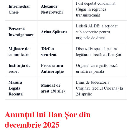
Fost deputat condamnat
Intermediar
Alexandr
(fugar în regiunea
Cheie
Nesterovschi
transnistreană)
Lideră ALDE; a acționat
Persoană
Arina Spătaru
sub acoperire pentru
Investigatoare
organele de drept
Mijloace de
Telefon
Dispozitiv special pentru
comunicare
securizat
legătura directă cu Ilan Șor
Instituția de
Procuratura
Organul care gestionează
resort
Anticorupție
urmărirea penală
Măsură
Emis de Judecătoria
Mandat de
Legală
Chișinău (sediul Ciocana) la
arest (30 zile)
Recentă
24 aprilie
Anunțul lui Ilan Șor din
decembrie 2025