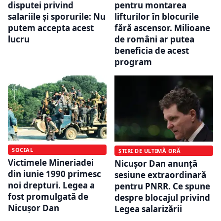
disputei privind
pentru montarea
salariile și sporurile: Nu
lifturilor în blocurile
putem accepta acest
fără ascensor. Milioane
lucru
de români ar putea
beneficia de acest
program
SOCIAL
ȘTIRI DE ULTIMĂ ORĂ
Victimele Mineriadei
Nicușor Dan anunță
din iunie 1990 primesc
sesiune extraordinară
noi drepturi. Legea a
pentru PNRR. Ce spune
fost promulgată de
despre blocajul privind
Nicușor Dan
Legea salarizării