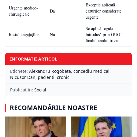
Excepție aplicată
Urgențe medico-
Da
cazurilor considerate
chirurgicale
urgente
Se aplică regula
Restul angajaților
Nu
introdusă prin OUG la
finalul anului trecut
INFORMAȚII ARTICOL
Etichete:
Alexandru Rogobete
,
concediu medical
,
Nicusor Dan
,
pacientii cronici
Publicat în:
Social
RECOMANDĂRILE NOASTRE