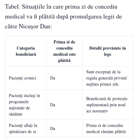
Tabel. Situațiile în care prima zi de concediu
medical va fi plătită după promulgarea legii de
către Nicușor Dan:
Prima zi de
Categoria
concediu
Detalii prevăzute în
beneficiară
medical este
lege
plătită
Sunt exceptați de la
Pacienți cronici
Da
regula generală privind
neplata primei zile
Pacienți incluși în
Beneficiază de protecție
programele
Da
suplimentară prin noul
naționale de
act normativ
sănătate
Pacienți aflați în
Prima zi de concediu
Da
spitalizare de zi
medical rămâne plătită