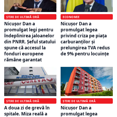
ȘTIRI DE ULTIMĂ ORĂ
ECONOMIE
Nicușor Dan a
Nicușor Dan a
promulgat legi pentru
promulgat legea
îndeplinirea jaloanelor
privind criza pe piața
din PNRR. Șeful statului
carburanților și
spune că accesul la
prelungirea TVA redus
fonduri europene
de 9% pentru locuințe
rămâne garantat
ȘTIRI DE ULTIMĂ ORĂ
ȘTIRI DE ULTIMĂ ORĂ
A doua zi de grevă în
Nicușor Dan a
spitale. Miza reală a
promulgat legea