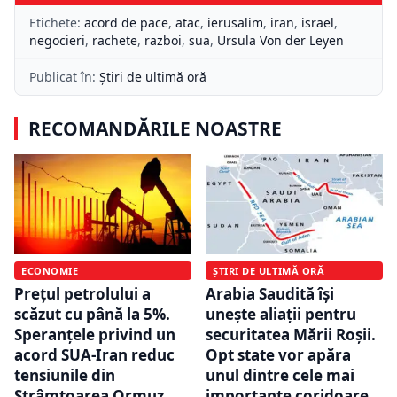
Etichete:
acord de pace
,
atac
,
ierusalim
,
iran
,
israel
,
negocieri
,
rachete
,
razboi
,
sua
,
Ursula Von der Leyen
Publicat în:
Știri de ultimă oră
RECOMANDĂRILE NOASTRE
ECONOMIE
ȘTIRI DE ULTIMĂ ORĂ
Prețul petrolului a
Arabia Saudită își
scăzut cu până la 5%.
unește aliații pentru
Speranțele privind un
securitatea Mării Roșii.
acord SUA-Iran reduc
Opt state vor apăra
tensiunile din
unul dintre cele mai
Strâmtoarea Ormuz
importante coridoare