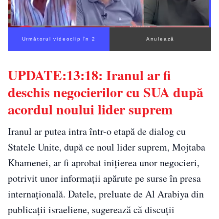
Următorul videoclip în 1
Anulează
UPDATE:13:18: Iranul ar fi
deschis negocierilor cu SUA după
acordul noului lider suprem
Iranul ar putea intra într-o etapă de dialog cu
Statele Unite, după ce noul lider suprem, Mojtaba
Khamenei, ar fi aprobat inițierea unor negocieri,
potrivit unor informații apărute pe surse în presa
internațională. Datele, preluate de Al Arabiya din
publicații israeliene, sugerează că discuții