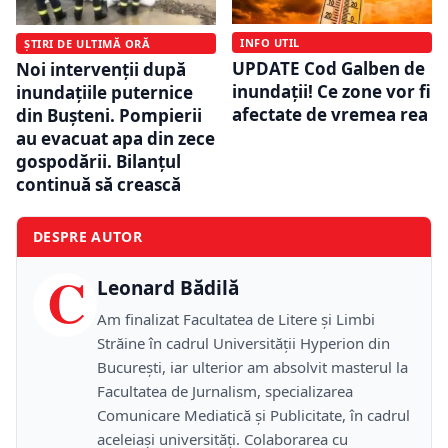
INFO UTIL
ȘTIRI DE ULTIMĂ ORĂ
UPDATE Cod Galben de
Noi intervenții după
inundații! Ce zone vor fi
inundațiile puternice
afectate de vremea rea
din Bușteni. Pompierii
au evacuat apa din zece
gospodării. Bilanțul
continuă să crească
DESPRE AUTOR
C
Leonard Bădilă
Am finalizat Facultatea de Litere și Limbi
Străine în cadrul Universității Hyperion din
București, iar ulterior am absolvit masterul la
Facultatea de Jurnalism, specializarea
Comunicare Mediatică și Publicitate, în cadrul
aceleiași universități. Colaborarea cu