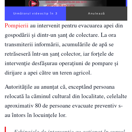
Următorul videoclip în 2
Anulează
Pompierii
au intervenit pentru evacuarea apei din
gospodării și dintr-un șanț de colectare. La ora
transmiterii informării, acumulările de apă se
retrăseseră într-un șanț colector, iar forțele de
intervenție desfășurau operațiuni de pompare și
dirijare a apei către un teren agricol.
Autoritățile au anunțat că, exceptând persoana
relocată la căminul cultural din localitate, celelalte
aproximativ 80 de persoane evacuate preventiv s-
au întors în locuințele lor.
„Echipajele de intervenție au acționat în cursul