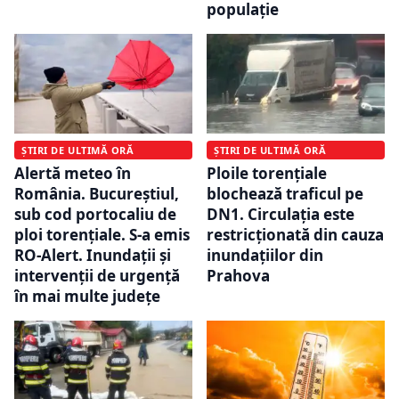
populație
ȘTIRI DE ULTIMĂ ORĂ
ȘTIRI DE ULTIMĂ ORĂ
Alertă meteo în
Ploile torențiale
România. Bucureștiul,
blochează traficul pe
sub cod portocaliu de
DN1. Circulația este
ploi torențiale. S-a emis
restricționată din cauza
RO-Alert. Inundații și
inundațiilor din
intervenții de urgență
Prahova
în mai multe județe