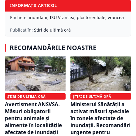
INFORMAȚII ARTICOL
Etichete:
inundatii
,
ISU Vrancea
,
ploi torentiale
,
vrancea
Publicat în:
Știri de ultimă oră
RECOMANDĂRILE NOASTRE
ȘTIRI DE ULTIMĂ ORĂ
ȘTIRI DE ULTIMĂ ORĂ
Avertisment ANSVSA.
Ministerul Sănătății a
Măsuri obligatorii
activat măsuri speciale
pentru animale și
în zonele afectate de
alimente în localitățile
inundații. Recomandări
afectate de inundații
urgente pentru