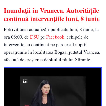
Inundații în Vrancea. Autoritățile
continuă intervențiile luni, 8 iunie
Potrivit unei actualizări publicate luni, 8 iunie, la
ora 08:00, de
DSU
pe
Facebook
, echipele de
intervenție au continuat pe parcursul nopții
operațiunile în localitatea Bogza, județul Vrancea,
afectată de creșterea debitului râului Slimnic.