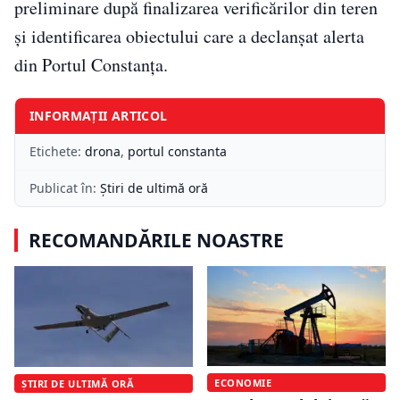
preliminare după finalizarea verificărilor din teren
și identificarea obiectului care a declanșat alerta
din Portul Constanța.
INFORMAȚII ARTICOL
Etichete:
drona
,
portul constanta
Publicat în:
Știri de ultimă oră
RECOMANDĂRILE NOASTRE
ECONOMIE
ȘTIRI DE ULTIMĂ ORĂ