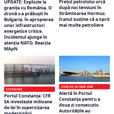
Prețul petrolului urcă
UPDATE: Explozie la
după noi tensiuni în
granița cu România. O
Strâmtoarea Hormuz.
dronă s-a prăbușit în
Iranul susține că a oprit
Bulgaria, în apropierea
mai multe petroliere
unor infrastructuri
energetice critice.
Incidentul ajunge în
atenția NATO. Reacția
MApN
ȘTIRI DE ULTIMĂ ORĂ
ECONOMIE
Alertă în Portul
Portul Constanța: CFR
Constanța pentru a
SA investește milioane
doua zi consecutiv.
de lei în supervizarea
Autoritățile au
modernizării