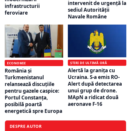
intervenit de urgență la
infrastructurii
sediul Autorității
feroviare
Navale Române
ȘTIRI DE ULTIMĂ ORĂ
ECONOMIE
Alertă la granița cu
România și
Ucraina. S-a emis RO-
Turkmenistanul
Alert după detectarea
relansează discuțiile
unui grup de drone.
pentru gazele caspice:
MApN a ridicat două
Portul Constanța,
aeronave F-16
posibilă poartă
energetică spre Europa
DESPRE AUTOR