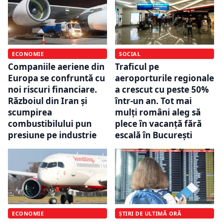
ECONOMIE
SOCIAL
Companiile aeriene din
Traficul pe
Europa se confruntă cu
aeroporturile regionale
noi riscuri financiare.
a crescut cu peste 50%
Războiul din Iran și
într-un an. Tot mai
scumpirea
mulți români aleg să
combustibilului pun
plece în vacanță fără
presiune pe industrie
escală în București
ECONOMIE
ȘTIRI DE ULTIMĂ ORĂ