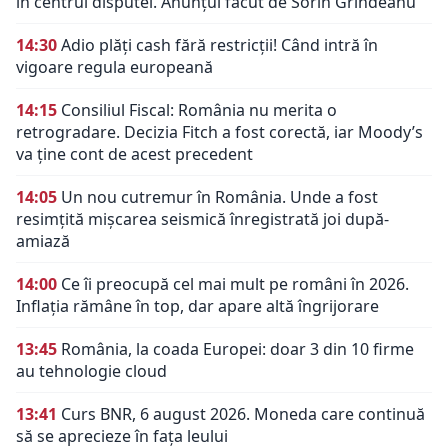
în centrul disputei. Anunțul făcut de Sorin Grindeanu
14:30
Adio plăți cash fără restricții! Când intră în
vigoare regula europeană
14:15
Consiliul Fiscal: România nu merita o
retrogradare. Decizia Fitch a fost corectă, iar Moody’s
va ține cont de acest precedent
14:05
Un nou cutremur în România. Unde a fost
resimțită mișcarea seismică înregistrată joi după-
amiază
14:00
Ce îi preocupă cel mai mult pe români în 2026.
Inflația rămâne în top, dar apare altă îngrijorare
13:45
România, la coada Europei: doar 3 din 10 firme
au tehnologie cloud
13:41
Curs BNR, 6 august 2026. Moneda care continuă
să se aprecieze în fața leului