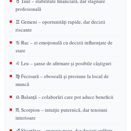
♉ Taur – stabilitate financiară, dar stagnare
profesională
♊ Gemeni – oportunități rapide, dar decizii
riscante
♋ Rac – zi emoțională cu decizii influențate de
stare
♌ Leu – șanse de afirmare și posibile câștiguri
♍ Fecioară – oboseală și presiune la locul de
muncă
♎ Balanță – colaborări care pot aduce beneficii
♏ Scorpion – intuiție puternică, dar tensiuni
interioare
♐ Săgetător – energie mare, dar decizii grăbite