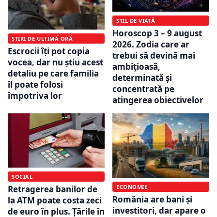
STIL DE VIAȚĂ
Horoscop 3 – 9 august
ȘTIRI DE ULTIMĂ ORĂ
2026. Zodia care ar
Escrocii îți pot copia
trebui să devină mai
vocea, dar nu știu acest
ambițioasă,
detaliu pe care familia
determinată și
îl poate folosi
concentrată pe
împotriva lor
atingerea obiectivelor
SOCIAL
ECONOMIE
Retragerea banilor de
România are bani și
la ATM poate costa zeci
investitori, dar apare o
de euro în plus. Țările în