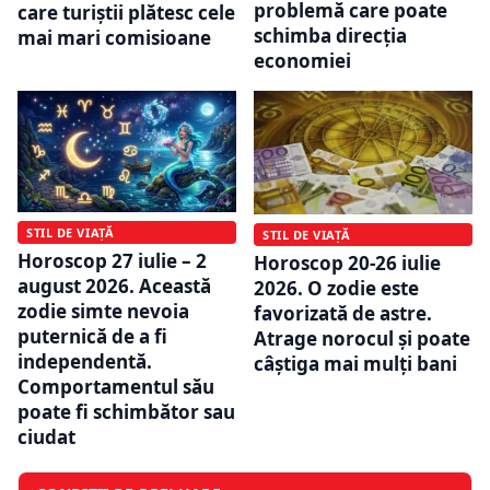
problemă care poate
care turiștii plătesc cele
schimba direcția
mai mari comisioane
economiei
STIL DE VIAȚĂ
STIL DE VIAȚĂ
Horoscop 27 iulie – 2
Horoscop 20-26 iulie
august 2026. Această
2026. O zodie este
zodie simte nevoia
favorizată de astre.
puternică de a fi
Atrage norocul și poate
independentă.
câștiga mai mulți bani
Comportamentul său
poate fi schimbător sau
ciudat