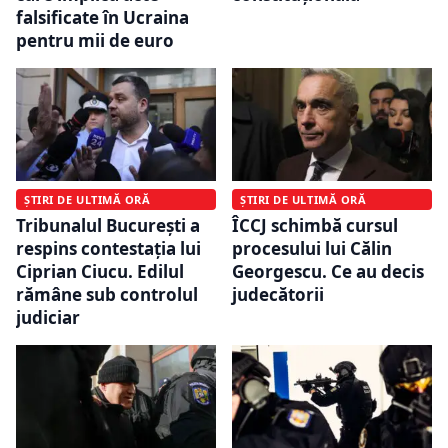
falsificate în Ucraina
pentru mii de euro
ȘTIRI DE ULTIMĂ ORĂ
ȘTIRI DE ULTIMĂ ORĂ
Tribunalul București a
ÎCCJ schimbă cursul
respins contestația lui
procesului lui Călin
Ciprian Ciucu. Edilul
Georgescu. Ce au decis
rămâne sub controlul
judecătorii
judiciar