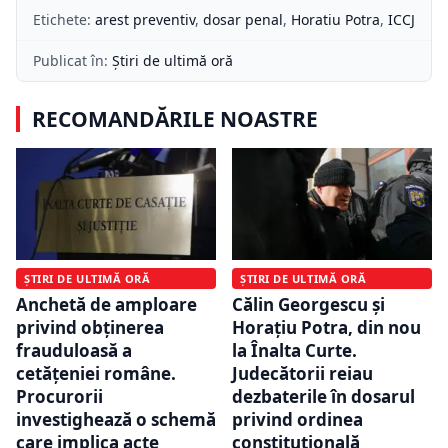
Etichete:
arest preventiv
,
dosar penal
,
Horatiu Potra
,
ICCJ
Publicat în:
Știri de ultimă oră
RECOMANDĂRILE NOASTRE
ȘTIRI DE ULTIMĂ ORĂ
ȘTIRI DE ULTIMĂ ORĂ
Anchetă de amploare
Călin Georgescu și
privind obținerea
Horațiu Potra, din nou
frauduloasă a
la Înalta Curte.
cetățeniei române.
Judecătorii reiau
Procurorii
dezbaterile în dosarul
investighează o schemă
privind ordinea
care implica acte
constituțională