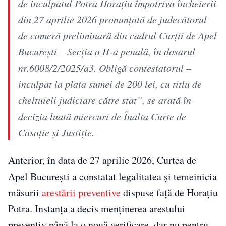
de inculpatul Potra Horaţiu împotriva încheierii
din 27 aprilie 2026 pronunţată de judecătorul
de cameră preliminară din cadrul Curţii de Apel
Bucureşti – Secţia a II-a penală, în dosarul
nr.6008/2/2025/a3. Obligă contestatorul –
inculpat la plata sumei de 200 lei, cu titlu de
cheltuieli judiciare către stat”, se arată în
decizia luată miercuri de Înalta Curte de
Casație și Justiție.
Anterior, în data de 27 aprilie 2026, Curtea de
Apel București a constatat legalitatea și temeinicia
măsurii
arestării preventive
dispuse față de Horațiu
Potra. Instanța a decis menținerea arestului
preventiv până la o nouă verificare, dar nu pentru