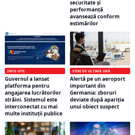
securitate și
performanță
avansează conform
estimărilor
INFO UTIL
ȘTIRI DE ULTIMĂ ORĂ
Guvernul a lansat
Alertă pe un aeroport
platforma pentru
important din
angajarea lucrătorilor
Germania: zboruri
străini. Sistemul este
deviate după apariția
interconectat cu mai
unui obiect suspect
multe instituții publice