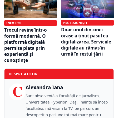
PROFESIONIȘTI
INFO UTIL
Doar unul din cinci
Trocul revine într-o
orașe a ținut pasul cu
formă modernă. O
digitalizarea. Serviciile
platformă digitală
digitale au rămas în
permite plata prin
urmă în restul țării
experiență și
cunoștințe
DESPRE AUTOR
C
Alexandra Iana
Sunt absolventă a Facultății de Jurnalism,
Universitatea Hyperion. Deși, înainte să încep
facultatea, mă visam la TV, pe parcurs am
descoperit o pasiune tot mai mare pentru