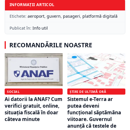
INFORMAȚII ARTICOL
Etichete:
aeroport
,
guvern
,
pasageri
,
platformă digitală
Publicat în:
Info util
RECOMANDĂRILE NOASTRE
SOCIAL
ȘTIRI DE ULTIMĂ ORĂ
Ai datorii la ANAF? Cum
Sistemul e-Terra ar
verifici gratuit, online,
putea deveni
situația fiscală în doar
funcțional săptămâna
câteva minute
viitoare. Guvernul
anunță că testele de