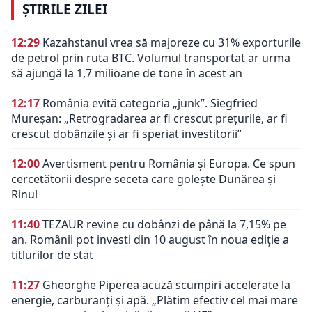
ȘTIRILE ZILEI
12:29
Kazahstanul vrea să majoreze cu 31% exporturile
de petrol prin ruta BTC. Volumul transportat ar urma
să ajungă la 1,7 milioane de tone în acest an
12:17
România evită categoria „junk”. Siegfried
Mureșan: „Retrogradarea ar fi crescut preţurile, ar fi
crescut dobânzile şi ar fi speriat investitorii”
12:00
Avertisment pentru România și Europa. Ce spun
cercetătorii despre seceta care golește Dunărea și
Rinul
11:40
TEZAUR revine cu dobânzi de până la 7,15% pe
an. Românii pot investi din 10 august în noua ediție a
titlurilor de stat
11:27
Gheorghe Piperea acuză scumpiri accelerate la
energie, carburanți și apă. „Plătim efectiv cel mai mare