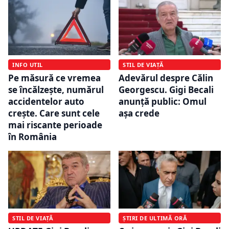
INFO UTIL
STIL DE VIAȚĂ
Pe măsură ce vremea
Adevărul despre Călin
se încălzește, numărul
Georgescu. Gigi Becali
accidentelor auto
anunță public: Omul
crește. Care sunt cele
așa crede
mai riscante perioade
în România
STIL DE VIAȚĂ
ȘTIRI DE ULTIMĂ ORĂ