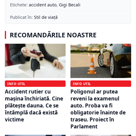
Etichete:
accident auto
,
Gigi Becali
Publicat în:
Stil de viață
RECOMANDĂRILE NOASTRE
INFO UTIL
INFO UTIL
Accident rutier cu
Poligonul ar putea
mașina închiriată. Cine
reveni la examenul
plătește dauna. Ce se
auto. Proba va fi
întâmplă dacă există
obligatorie înainte de
victime
traseu. Proiect în
Parlament