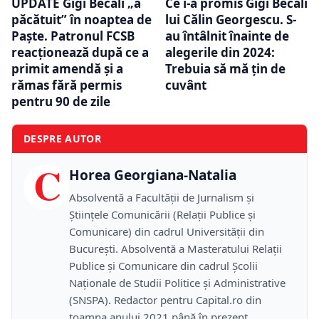
UPDATE Gigi Becali „a
Ce i-a promis Gigi Becali
păcătuit” în noaptea de
lui Călin Georgescu. S-
Paște. Patronul FCSB
au întâlnit înainte de
reacționează după ce a
alegerile din 2024:
primit amendă și a
Trebuia să mă țin de
rămas fără permis
cuvânt
pentru 90 de zile
DESPRE AUTOR
C
Horea Georgiana-Natalia
Absolventă a Facultății de Jurnalism și
Științele Comunicării (Relații Publice și
Comunicare) din cadrul Universității din
București. Absolventă a Masteratului Relații
Publice și Comunicare din cadrul Școlii
Naţionale de Studii Politice și Administrative
(SNSPA). Redactor pentru Capital.ro din
toamna anului 2021 până în prezent.