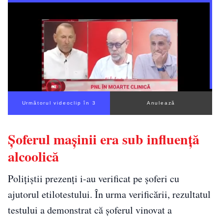
Următorul videoclip în 3
Anulează
Șoferul mașinii era sub influență
alcoolică
Polițiștii prezenți i-au verificat pe șoferi cu
ajutorul etilotestului. În urma verificării, rezultatul
testului a demonstrat că șoferul vinovat a