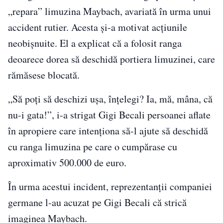
„repara” limuzina Maybach, avariată în urma unui
accident rutier. Acesta și-a motivat acțiunile
neobișnuite. El a explicat că a folosit ranga
deoarece dorea să deschidă portiera limuzinei, care
rămăsese blocată.
„Să poți să deschizi ușa, înțelegi? Ia, mă, mâna, că
nu-i gata!”, i-a strigat Gigi Becali persoanei aflate
în apropiere care intenționa să-l ajute să deschidă
cu ranga limuzina pe care o cumpărase cu
aproximativ 500.000 de euro.
În urma acestui incident, reprezentanții companiei
germane l-au acuzat pe Gigi Becali că strică
imaginea Maybach.