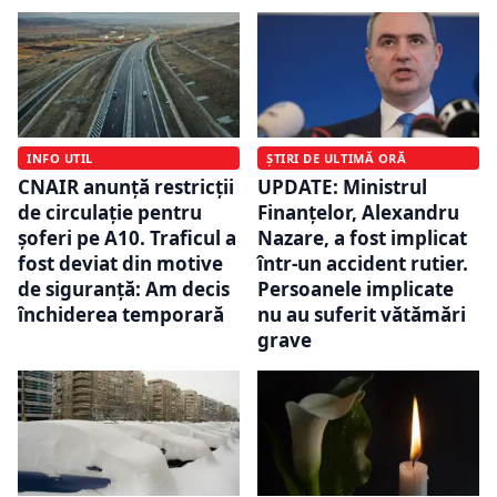
INFO UTIL
ȘTIRI DE ULTIMĂ ORĂ
CNAIR anunță restricții
UPDATE: Ministrul
de circulație pentru
Finanțelor, Alexandru
șoferi pe A10. Traficul a
Nazare, a fost implicat
fost deviat din motive
într-un accident rutier.
de siguranță: Am decis
Persoanele implicate
închiderea temporară
nu au suferit vătămări
grave