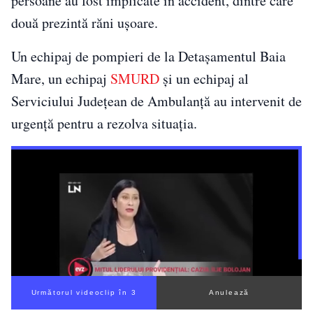
persoane au fost implicate în accident, dintre care
două prezintă răni ușoare.
Un echipaj de pompieri de la Detașamentul Baia
Mare, un echipaj
SMURD
și un echipaj al
Serviciului Județean de Ambulanță au intervenit de
urgență pentru a rezolva situația.
Următorul videoclip în 2
Anulează