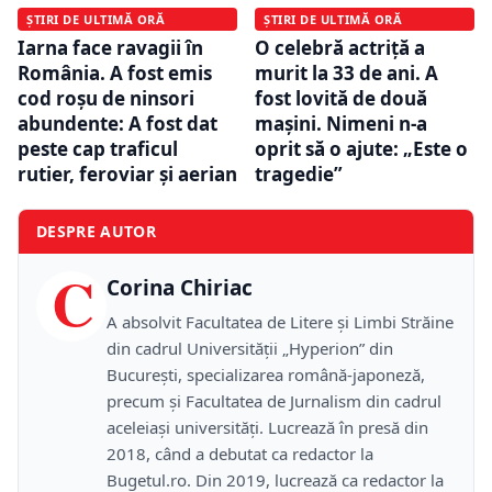
ȘTIRI DE ULTIMĂ ORĂ
ȘTIRI DE ULTIMĂ ORĂ
Iarna face ravagii în
O celebră actriță a
România. A fost emis
murit la 33 de ani. A
cod roşu de ninsori
fost lovită de două
abundente: A fost dat
mașini. Nimeni n-a
peste cap traficul
oprit să o ajute: „Este o
rutier, feroviar și aerian
tragedie”
DESPRE AUTOR
C
Corina Chiriac
A absolvit Facultatea de Litere și Limbi Străine
din cadrul Universității „Hyperion” din
București, specializarea română-japoneză,
precum și Facultatea de Jurnalism din cadrul
aceleiași universități. Lucrează în presă din
2018, când a debutat ca redactor la
Bugetul.ro. Din 2019, lucrează ca redactor la