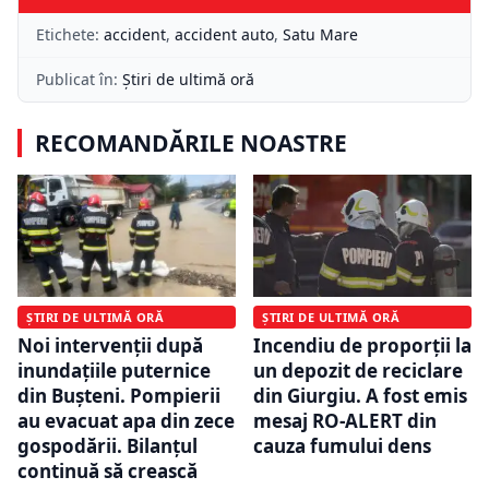
Etichete:
accident
,
accident auto
,
Satu Mare
Publicat în:
Știri de ultimă oră
RECOMANDĂRILE NOASTRE
ȘTIRI DE ULTIMĂ ORĂ
ȘTIRI DE ULTIMĂ ORĂ
Noi intervenții după
Incendiu de proporții la
inundațiile puternice
un depozit de reciclare
din Bușteni. Pompierii
din Giurgiu. A fost emis
au evacuat apa din zece
mesaj RO-ALERT din
gospodării. Bilanțul
cauza fumului dens
continuă să crească