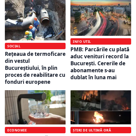
INFO UTIL
SOCIAL
PMB: Parcările cu plată
Rețeaua de termoficare
aduc venituri record la
din vestul
București. Cererile de
Bucureștiului, în plin
abonamente s-au
proces de reabilitare cu
dublat în luna mai
fonduri europene
ECONOMIE
ȘTIRI DE ULTIMĂ ORĂ