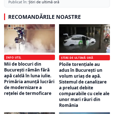
Publicat în:
Știri de ultimă oră
RECOMANDĂRILE NOASTRE
INFO UTIL
ȘTIRI DE ULTIMĂ ORĂ
Mii de blocuri din
Ploile torențiale au
București rămân fără
adus în București un
apă caldă în luna iulie.
volum uriaș de apă.
Primăria anunță lucrări
Sistemul de canalizare
de modernizare a
a preluat debite
rețelei de termoficare
comparabile cu cele ale
unor mari râuri din
România