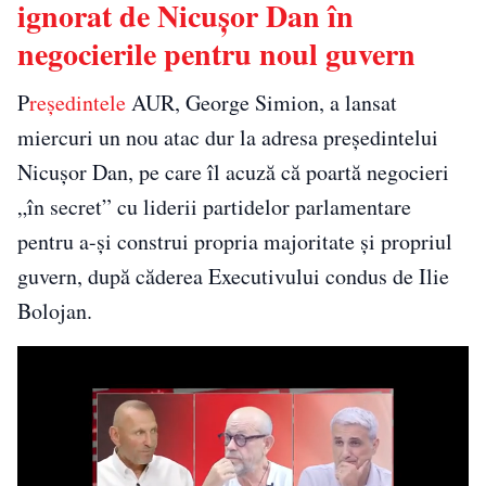
ignorat de Nicușor Dan în
negocierile pentru noul guvern
P
reședintele
AUR, George Simion, a lansat
miercuri un nou atac dur la adresa președintelui
Nicușor Dan, pe care îl acuză că poartă negocieri
„în secret” cu liderii partidelor parlamentare
pentru a-și construi propria majoritate și propriul
guvern, după căderea Executivului condus de Ilie
Bolojan.