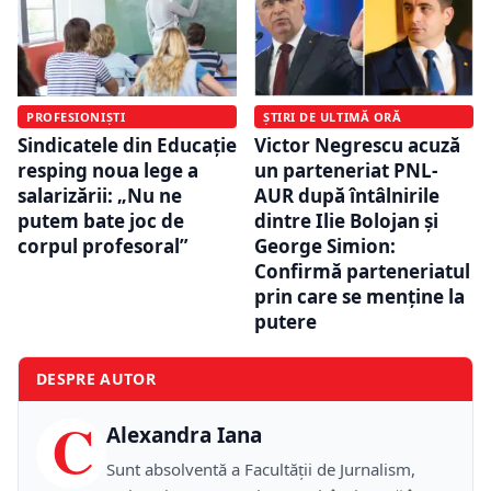
PROFESIONIȘTI
ȘTIRI DE ULTIMĂ ORĂ
Sindicatele din Educație
Victor Negrescu acuză
resping noua lege a
un parteneriat PNL-
salarizării: „Nu ne
AUR după întâlnirile
putem bate joc de
dintre Ilie Bolojan și
corpul profesoral”
George Simion:
Confirmă parteneriatul
prin care se menține la
putere
DESPRE AUTOR
C
Alexandra Iana
Sunt absolventă a Facultății de Jurnalism,