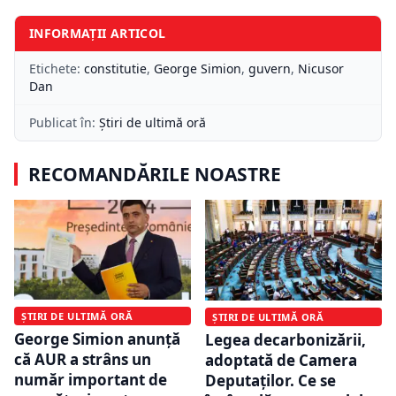
INFORMAȚII ARTICOL
Etichete:
constitutie
,
George Simion
,
guvern
,
Nicusor
Dan
Publicat în:
Știri de ultimă oră
RECOMANDĂRILE NOASTRE
ȘTIRI DE ULTIMĂ ORĂ
ȘTIRI DE ULTIMĂ ORĂ
George Simion anunță
Legea decarbonizării,
că AUR a strâns un
adoptată de Camera
număr important de
Deputaților. Ce se