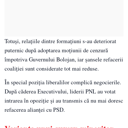
Totuși, relațiile dintre formațiuni s-au deteriorat
puternic după adoptarea moțiunii de cenzură
împotriva Guvernului Bolojan, iar șansele refacerii
coaliției sunt considerate tot mai reduse.
În special poziția liberalilor complică negocierile.
După căderea Executivului, liderii PNL au votat
intrarea în opoziție și au transmis că nu mai doresc
refacerea alianței cu PSD.