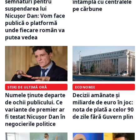
semnături pentru
întâmplă cu centralele
suspendarea lui
pe cărbune
Nicușor Dan: Vom face
publică o platformă
unde fiecare român va
putea vedea
ȘTIRI DE ULTIMĂ ORĂ
ECONOMIE
Numele ținute departe
Decizii amânate și
de ochii publicului. Ce
miliarde de euro în joc:
variante de premier ar
nota de plată a celor 90
fi testat Nicușor Dan în
de zile fără Guvern plin
negocierile politice