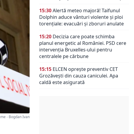
15:30
Alertă meteo majoră! Taifunul
Dolphin aduce vânturi violente și ploi
torențiale: evacuări și zboruri anulate
15:20
Decizia care poate schimba
planul energetic al României. PSD cere
intervenția Bruxelles-ului pentru
centralele pe cărbune
15:15
ELCEN oprește preventiv CET
Grozăvești din cauza caniculei. Apa
caldă este asigurată
me - Bogdan Ivan