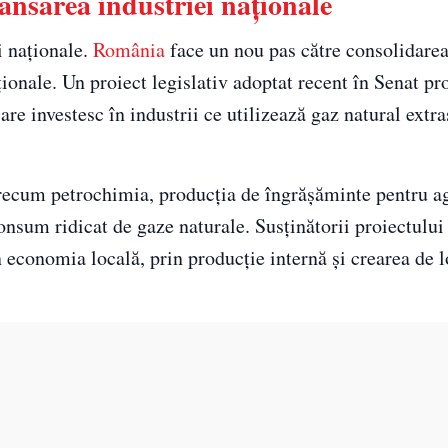
ansarea industriei naționale
i naționale.
România
face un nou pas către consolidare
ționale. Un proiect legislativ adoptat recent în Senat p
are investesc în industrii ce utilizează gaz natural extra
precum petrochimia, producția de îngrășăminte pentru ag
consum ridicat de gaze naturale. Susținătorii proiectului
în economia locală, prin producție internă și crearea de 