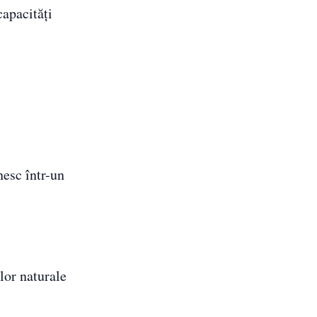
capacități
nesc într-un
lor naturale