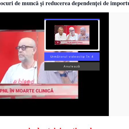
locuri de muncă și reducerea dependenței de importu
Următorul videoclip în 3
Anulează