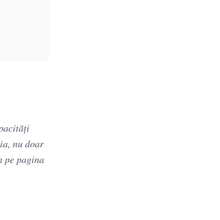
pacități
ia, nu doar
n pe pagina