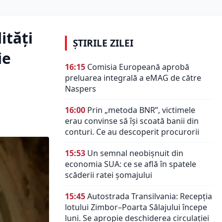
ități
ȘTIRILE ZILEI
ie
16:15
Comisia Europeană aprobă
preluarea integrală a eMAG de către
Naspers
16:00
Prin „metoda BNR”, victimele
erau convinse să își scoată banii din
conturi. Ce au descoperit procurorii
15:53
Un semnal neobișnuit din
economia SUA: ce se află în spatele
scăderii ratei șomajului
15:45
Autostrada Transilvania: Recepția
lotului Zimbor–Poarta Sălajului începe
luni. Se apropie deschiderea circulației