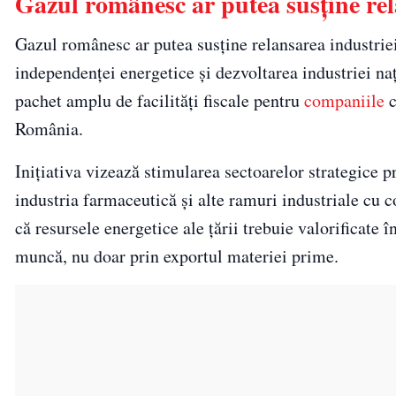
Gazul românesc ar putea susține rel
Gazul românesc ar putea susține relansarea industrie
independenței energetice și dezvoltarea industriei na
pachet amplu de facilități fiscale pentru
companiile
c
România.
Inițiativa vizează stimularea sectoarelor strategice 
industria farmaceutică și alte ramuri industriale cu 
că resursele energetice ale țării trebuie valorificate 
muncă, nu doar prin exportul materiei prime.