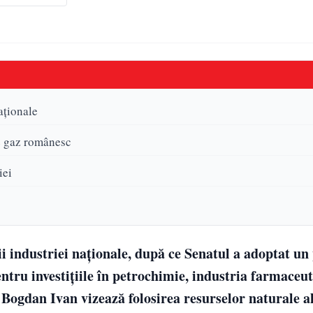
aționale
 pe gaz românesc
iei
 industriei naționale, după ce Senatul a adoptat un 
pentru investițiile în petrochimie, industria farmaceut
e Bogdan Ivan vizează folosirea resurselor naturale 