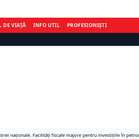
L DE VIAȚĂ
INFO UTIL
PROFESIONIȘTI
iei naționale. Facilități fiscale majore pentru investițiile în pet