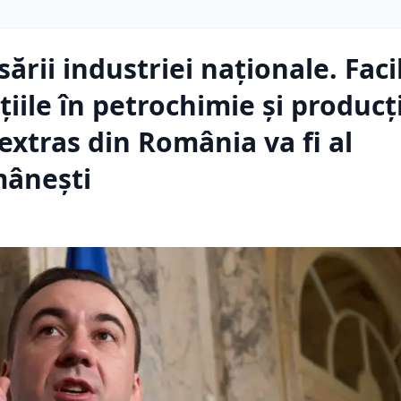
rii industriei naționale. Facil
țiile în petrochimie și producț
extras din România va fi al
mânești