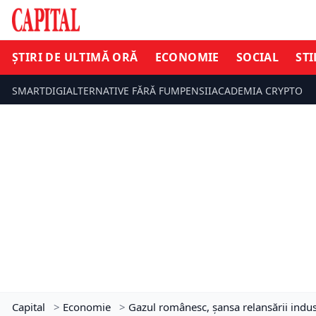
ȘTIRI DE ULTIMĂ ORĂ
ECONOMIE
SOCIAL
STI
SMARTDIGI
ALTERNATIVE FĂRĂ FUM
PENSII
ACADEMIA CRYPTO
Capital
>
Economie
>
Gazul românesc, șansa relansării industr