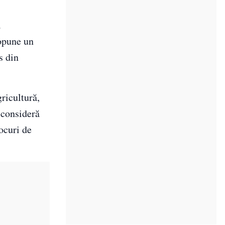
a
ropune un
s din
ricultură,
 consideră
locuri de