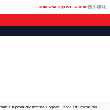
COORDONARE@EVZGROUP.RO
rochimie și producție internă. Bogdan Ivan: Gazul extras din