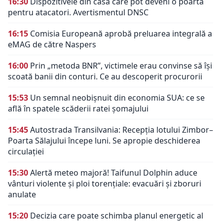
16:30
Dispozitivele din casă care pot deveni o poartă
pentru atacatori. Avertismentul DNSC
16:15
Comisia Europeană aprobă preluarea integrală a
eMAG de către Naspers
16:00
Prin „metoda BNR”, victimele erau convinse să își
scoată banii din conturi. Ce au descoperit procurorii
15:53
Un semnal neobișnuit din economia SUA: ce se
află în spatele scăderii ratei șomajului
15:45
Autostrada Transilvania: Recepția lotului Zimbor–
Poarta Sălajului începe luni. Se apropie deschiderea
circulației
15:30
Alertă meteo majoră! Taifunul Dolphin aduce
vânturi violente și ploi torențiale: evacuări și zboruri
anulate
15:20
Decizia care poate schimba planul energetic al