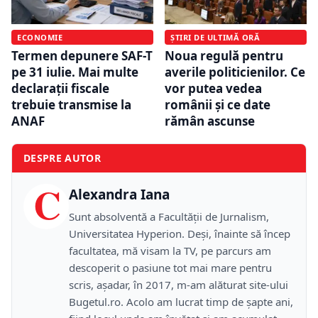
ECONOMIE
ȘTIRI DE ULTIMĂ ORĂ
Termen depunere SAF-T
Noua regulă pentru
pe 31 iulie. Mai multe
averile politicienilor. Ce
declarații fiscale
vor putea vedea
trebuie transmise la
românii și ce date
ANAF
rămân ascunse
DESPRE AUTOR
C
Alexandra Iana
Sunt absolventă a Facultății de Jurnalism,
Universitatea Hyperion. Deși, înainte să încep
facultatea, mă visam la TV, pe parcurs am
descoperit o pasiune tot mai mare pentru
scris, așadar, în 2017, m-am alăturat site-ului
Bugetul.ro. Acolo am lucrat timp de șapte ani,