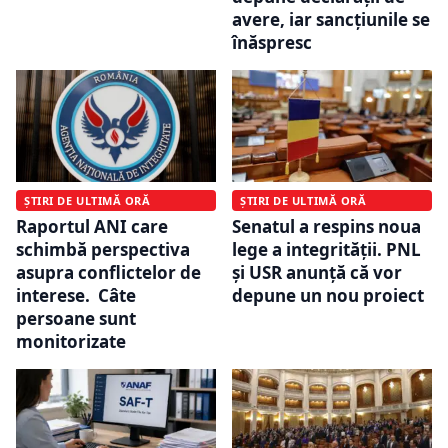
avere, iar sancțiunile se
înăspresc
ȘTIRI DE ULTIMĂ ORĂ
ȘTIRI DE ULTIMĂ ORĂ
Raportul ANI care
Senatul a respins noua
schimbă perspectiva
lege a integrității. PNL
asupra conflictelor de
și USR anunță că vor
interese. Câte
depune un nou proiect
persoane sunt
monitorizate