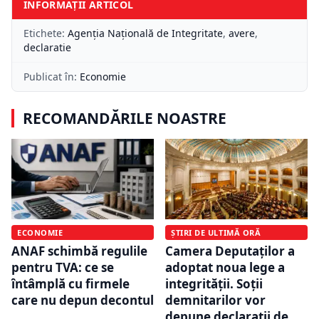
INFORMAȚII ARTICOL
Etichete:
Agenția Națională de Integritate
,
avere
,
declaratie
Publicat în:
Economie
RECOMANDĂRILE NOASTRE
ECONOMIE
ȘTIRI DE ULTIMĂ ORĂ
ANAF schimbă regulile
Camera Deputaților a
pentru TVA: ce se
adoptat noua lege a
întâmplă cu firmele
integrității. Soții
care nu depun decontul
demnitarilor vor
depune declarații de