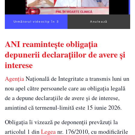
Următorul videoclip în 2
Anulează
ANI reamintește obligația
depunerii declarațiilor de avere și
interese
Agenția
Națională de Integritate a transmis luni un
nou apel către persoanele care au obligația legală
de a depune declarațiile de avere și de interese,
amintind că termenul-limită este 15 iunie 2026.
Obligația îi vizează pe deponenții prevăzuți la
articolul 1 din
Legea
nr. 176/2010, cu modificările