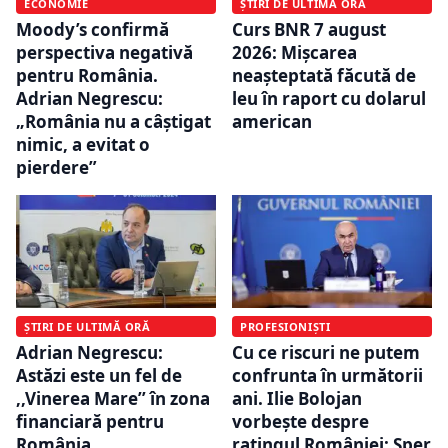
ȘTIRI DE ULTIMĂ ORĂ
ECONOMIE
Curs BNR 7 august
Moody’s confirmă
2026: Mișcarea
perspectiva negativă
neașteptată făcută de
pentru România.
leu în raport cu dolarul
Adrian Negrescu:
american
„România nu a câștigat
nimic, a evitat o
pierdere”
ȘTIRI DE ULTIMĂ ORĂ
PROFESIONIȘTI
Adrian Negrescu:
Cu ce riscuri ne putem
Astăzi este un fel de
confrunta în următorii
,,Vinerea Mare’’ în zona
ani. Ilie Bolojan
financiară pentru
vorbește despre
România
ratingul României: Sper