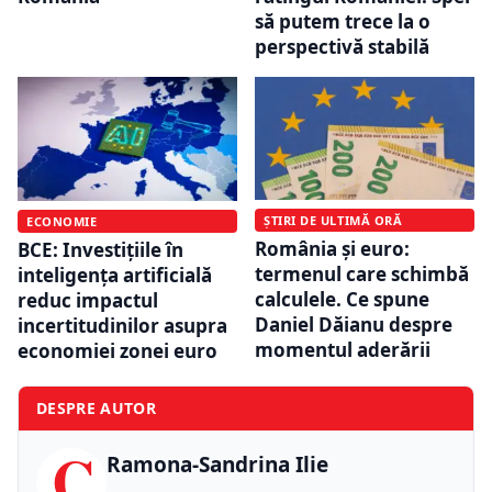
să putem trece la o
perspectivă stabilă
ȘTIRI DE ULTIMĂ ORĂ
ECONOMIE
România și euro:
BCE: Investițiile în
termenul care schimbă
inteligența artificială
calculele. Ce spune
reduc impactul
Daniel Dăianu despre
incertitudinilor asupra
momentul aderării
economiei zonei euro
DESPRE AUTOR
C
Ramona-Sandrina Ilie