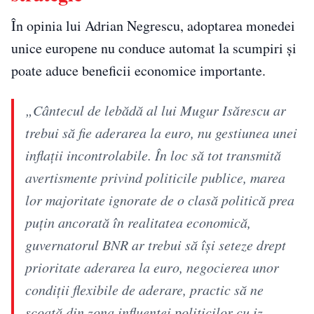
În opinia lui Adrian Negrescu, adoptarea monedei
unice europene nu conduce automat la scumpiri și
poate aduce beneficii economice importante.
„Cântecul de lebădă al lui Mugur Isărescu ar
trebui să fie aderarea la euro, nu gestiunea unei
inflații incontrolabile. În loc să tot transmită
avertismente privind politicile publice, marea
lor majoritate ignorate de o clasă politică prea
puțin ancorată în realitatea economică,
guvernatorul BNR ar trebui să își seteze drept
prioritate aderarea la euro, negocierea unor
condiții flexibile de aderare, practic să ne
scoată din zona influenței politicilor cu iz