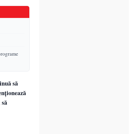
 programe
inuă să
tenționează
 să