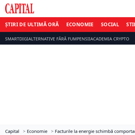
ȘTIRI DE ULTIMĂ ORĂ
ECONOMIE
SOCIAL
STI
SMARTDIGI
ALTERNATIVE FĂRĂ FUM
PENSII
ACADEMIA CRYPTO
Capital
>
Economie
>
Facturile la energie schimbă comportam