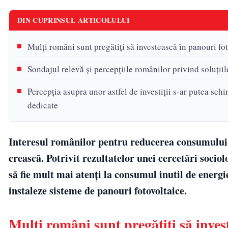
DIN CUPRINSUL ARTICOLULUI
Mulți români sunt pregătiți să investească în panouri fo
Sondajul relevă și percepțiile românilor privind soluții
Percepția asupra unor astfel de investiții s-ar putea schi
dedicate
Interesul românilor pentru reducerea consumului d
crească. Potrivit rezultatelor unei cercetări socio
să fie mult mai atenți la consumul inutil de energie
instaleze sisteme de panouri fotovoltaice.
Mulți români sunt pregătiți să inves