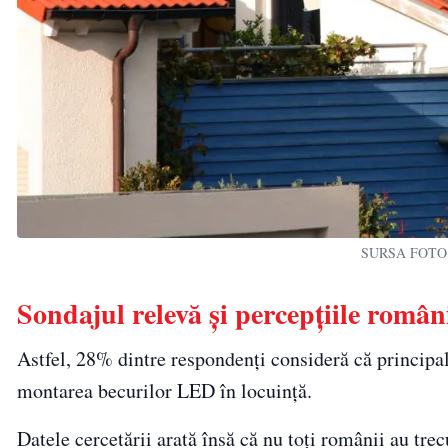
SURSA FOTO: D
Sondajul relevă și percepțiile români
Astfel, 28% dintre respondenți consideră că principa
montarea becurilor LED în locuință.
Datele cercetării arată însă că nu toți românii au tre