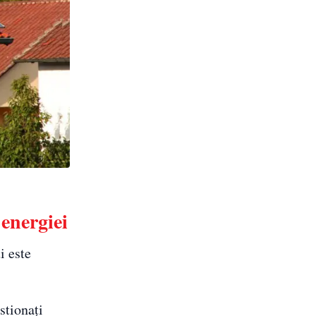
 energiei
i este
stionați