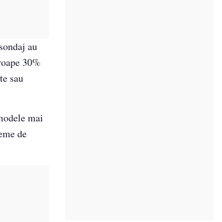
 sondaj au
Aproape 30%
te sau
 modele mai
teme de