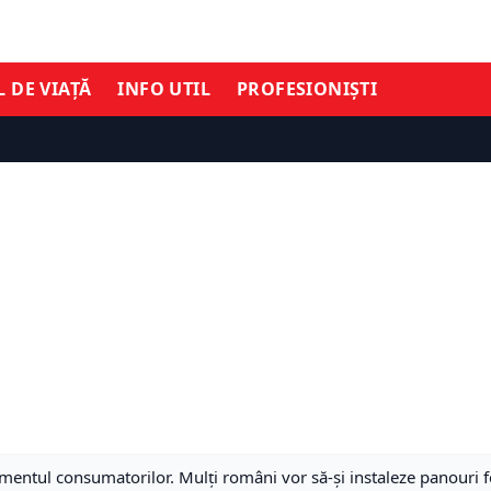
L DE VIAȚĂ
INFO UTIL
PROFESIONIȘTI
entul consumatorilor. Mulți români vor să-și instaleze panouri f