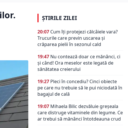
lor.
ȘTIRILE ZILEI
20:07
Cum îți protejezi călcâiele vara?
Trucurile care previn uscarea și
crăparea pielii în sezonul cald
19:47
Nu contează doar ce mănânci, ci
și când! Ora meselor este legată de
sănătatea creierului
19:27
Pleci în concediu? Cinci obiecte
pe care nu trebuie să le pui niciodată în
bagajul de cală
19:07
Mihaela Bilic dezvăluie greșeala
care distruge vitaminele din legume. Ce
ar trebui să mănânci întotdeauna crud