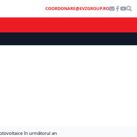
COORDONARE@EVZGROUP.RO
otovoltaice în următorul an