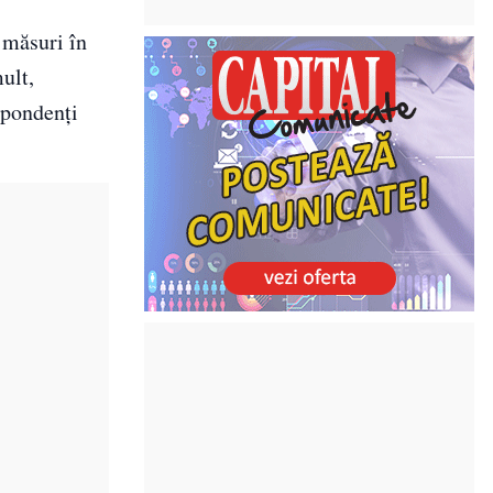
 măsuri în
ult,
spondenți