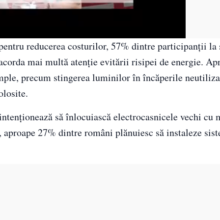
pentru reducerea costurilor, 57% dintre participanții la
 acorda mai multă atenție evitării risipei de energie. 
imple, precum stingerea luminilor în încăperile neutiliza
olosite.
intenționează să înlocuiască electrocasnicele vechi cu
, aproape 27% dintre români plănuiesc să instaleze sis