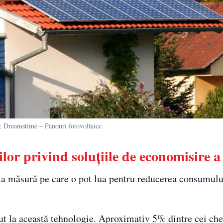
reamstime – Panouri fotovoltaice
lor privind soluțiile de economisire a
la măsură pe care o pot lua pentru reducerea consumulu
cut la această tehnologie. Aproximativ 5% dintre cei che