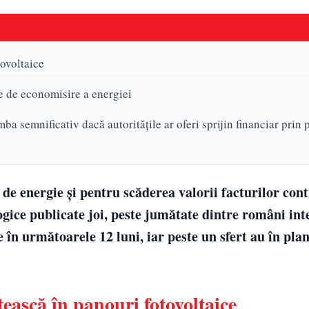
tovoltaice
le de economisire a energiei
mba semnificativ dacă autoritățile ar oferi sprijin financiar prin
e energie și pentru scăderea valorii facturilor cont
logice publicate joi, peste jumătate dintre români in
 în următoarele 12 luni, iar peste un sfert au în plan
tească în panouri fotovoltaice