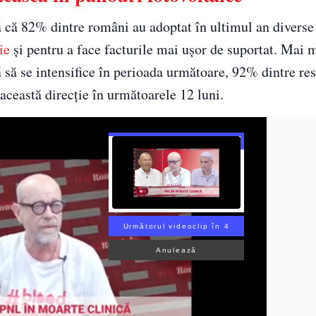
 că 82% dintre români au adoptat în ultimul an diverse
ie
și pentru a face facturile mai ușor de suportat. Mai m
ă să se intensifice în perioada următoare, 92% dintre re
 această direcție în următoarele 12 luni.
Următorul videoclip în 3
Anulează