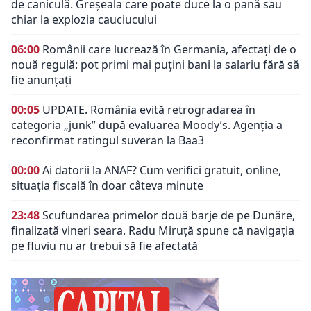
de caniculă. Greșeala care poate duce la o pană sau
chiar la explozia cauciucului
06:00
Românii care lucrează în Germania, afectați de o
nouă regulă: pot primi mai puțini bani la salariu fără să
fie anunțați
00:05
UPDATE. România evită retrogradarea în
categoria „junk” după evaluarea Moody’s. Agenția a
reconfirmat ratingul suveran la Baa3
00:00
Ai datorii la ANAF? Cum verifici gratuit, online,
situația fiscală în doar câteva minute
23:48
Scufundarea primelor două barje de pe Dunăre,
finalizată vineri seara. Radu Miruță spune că navigația
pe fluviu nu ar trebui să fie afectată