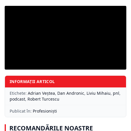
INFORMAȚII ARTICOL
Etichete:
Adrian Veştea
,
Dan Andronic
,
Liviu Mihaiu
,
pnl
,
podcast
,
Robert Turcescu
Publicat în:
Profesioniști
RECOMANDĂRILE NOASTRE