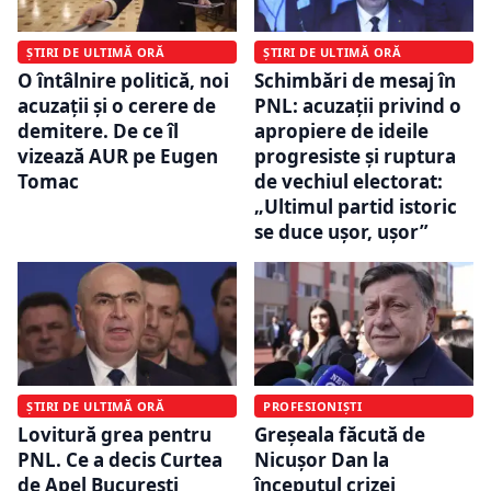
ȘTIRI DE ULTIMĂ ORĂ
ȘTIRI DE ULTIMĂ ORĂ
O întâlnire politică, noi
Schimbări de mesaj în
acuzații și o cerere de
PNL: acuzații privind o
demitere. De ce îl
apropiere de ideile
vizează AUR pe Eugen
progresiste și ruptura
Tomac
de vechiul electorat:
„Ultimul partid istoric
se duce ușor, ușor”
ȘTIRI DE ULTIMĂ ORĂ
PROFESIONIȘTI
Lovitură grea pentru
Greșeala făcută de
PNL. Ce a decis Curtea
Nicușor Dan la
de Apel București
începutul crizei