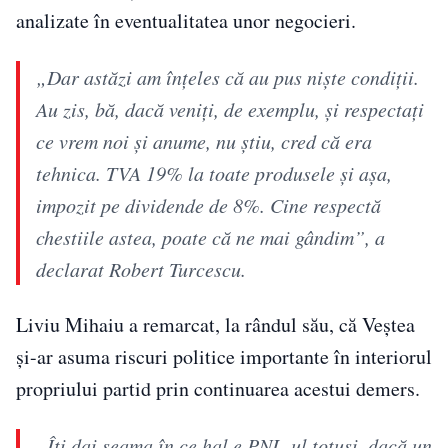
analizate în eventualitatea unor negocieri.
„Dar astăzi am înțeles că au pus niște condiții.
Au zis, bă, dacă veniți, de exemplu, și respectați
ce vrem noi și anume, nu știu, cred că era
tehnica. TVA 19% la toate produsele și așa,
impozit pe dividende de 8%. Cine respectă
chestiile astea, poate că ne mai gândim”, a
declarat Robert Turcescu.
Liviu Mihaiu a remarcat, la rândul său, că Veștea
și-ar asuma riscuri politice importante în interiorul
propriului partid prin continuarea acestui demers.
„Îți dai seama în ce hal e PNL-ul totuși, dacă un