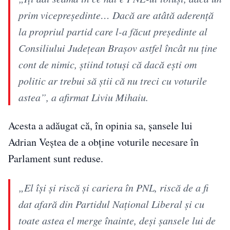
prim vicepreședinte… Dacă are atâtă aderență
la propriul partid care l-a făcut președinte al
Consiliului Județean Brașov astfel încât nu ține
cont de nimic, știind totuși că dacă ești om
politic ar trebui să știi că nu treci cu voturile
astea”, a afirmat Liviu Mihaiu.
Acesta a adăugat că, în opinia sa, șansele lui
Adrian Veștea de a obține voturile necesare în
Parlament sunt reduse.
„El își și riscă și cariera în PNL, riscă de a fi
dat afară din Partidul Național Liberal și cu
toate astea el merge înainte, deși șansele lui de