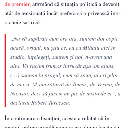
de premier
, afirmând că situația politică a devenit
atât de tensionată încât preferă să o privească într-
o cheie satirică.
„Nu vă supărați cum era aia, suntem doi copii
acasă, orfani, nu știu ce, eu cu Mihaiu aici în
studio, înțelegeți, suntem și noi, n-avem una
alta. Vă rugăm frumos întrucât așa am ajuns,
(…) suntem în pragul, cum să spun, al crizelor
de nervi. M-am săturat de Tomac, de Veștea, de
Nicușor, deci să facem un pic de mișto de ei”, a
declarat Robert Turcescu.
În continuarea discuției, acesta a relatat că în
mediul online circulă numeroase glume legate de