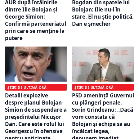
AUR după întâlnirile
Bogdan din spatele lui
dintre Ilie Bolojan și
Bolojan: Ilie nu-i în
George Simion:
stare. El nu știe politică.
Confirmă parteneriatul
Dan e șmecher
prin care se menține la
putere
ȘTIRI DE ULTIMĂ ORĂ
ȘTIRI DE ULTIMĂ ORĂ
Detalii explozive
PSD amenință Guvernul
despre planul Bolojan-
cu plângeri penale.
Simion de suspendare a
Sorin Grindeanu: „Dacă
președintelui Nicușor
vom constata că
Dan. Care este rolul lui
Bolojan și echipa sa au
Georgescu în ofensiva
încălcat legea,
pentru anticipate
depunem imediat