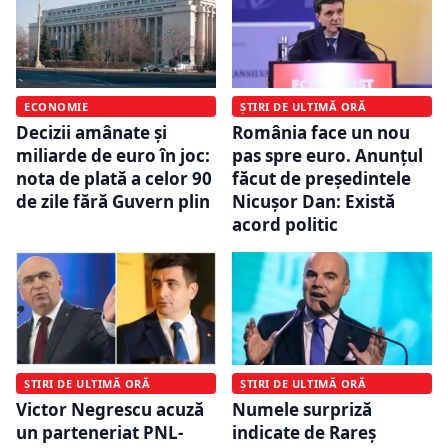
ECONOMIE
ȘTIRI DE ULTIMĂ ORĂ
Decizii amânate și
România face un nou
miliarde de euro în joc:
pas spre euro. Anunțul
nota de plată a celor 90
făcut de președintele
de zile fără Guvern plin
Nicușor Dan: Există
acord politic
ȘTIRI DE ULTIMĂ ORĂ
ȘTIRI DE ULTIMĂ ORĂ
Victor Negrescu acuză
Numele surpriză
un parteneriat PNL-
indicate de Rareș