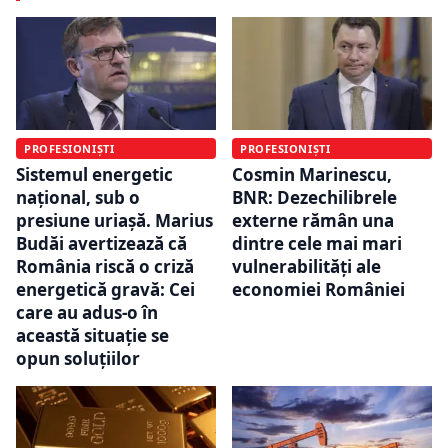
PROFESIONIȘTI
PROFESIONIȘTI
Sistemul energetic
Cosmin Marinescu,
național, sub o
BNR: Dezechilibrele
presiune uriașă. Marius
externe rămân una
Budăi avertizează că
dintre cele mai mari
România riscă o criză
vulnerabilități ale
energetică gravă: Cei
economiei României
care au adus-o în
această situație se
opun soluțiilor