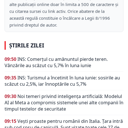
alte publicații online doar în limita a 500 de caractere și
cu citarea sursei cu link activ. Orice abatere de la
această regulă constituie o încălcare a Legii 8/1996
privind dreptul de autor.
ȘTIRILE ZILEI
09:50
INS: Comerțul cu amănuntul pierde teren.
Vânzările au scăzut cu 5,7% în luna iunie
09:35
INS: Turismul a încetinit în luna iunie: sosirile au
scăzut cu 2,5%, iar înnoptările cu 5,7%
09:30
Noi temeri privind inteligența artificială: Modelul
AI al Meta a compromis sistemele unei alte companii în
timpul testelor de securitate
09:15
Vești proaste pentru românii din Italia. Țara intră
sub cod roșu de caniculă. Sunt vizate toate cele 27 de