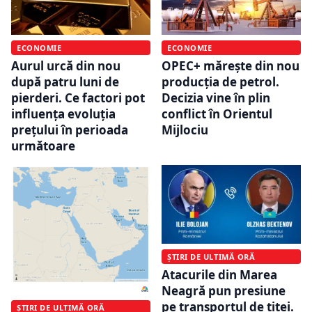
ECONOMIE
ECONOMIE
Aurul urcă din nou
OPEC+ mărește din nou
după patru luni de
producția de petrol.
pierderi. Ce factori pot
Decizia vine în plin
influența evoluția
conflict în Orientul
prețului în perioada
Mijlociu
următoare
ȘTIRI DE ULTIMĂ ORĂ
Atacurile din Marea
Neagră pun presiune
pe transportul de țiței.
ȘTIRI DE ULTIMĂ ORĂ