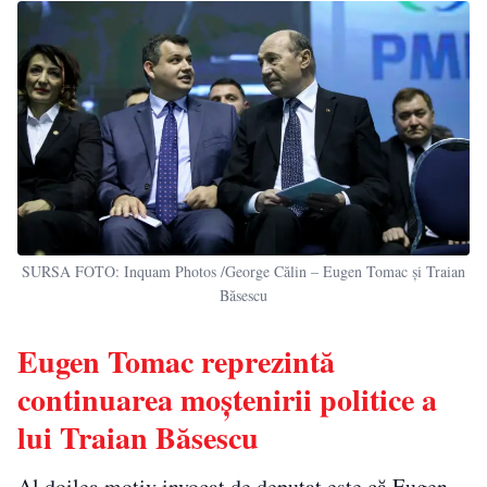
SURSA FOTO: Inquam Photos /George Călin – Eugen Tomac și Traian
Băsescu
Eugen Tomac reprezintă
continuarea moștenirii politice a
lui Traian Băsescu
Al doilea motiv invocat de deputat este că Eugen