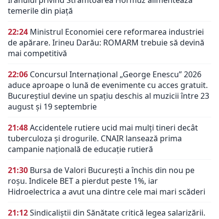
Iranului privind Strâmtoarea Hormuz alimentează
temerile din piață
22:24
Ministrul Economiei cere reformarea industriei
de apărare. Irineu Darău: ROMARM trebuie să devină
mai competitivă
22:06
Concursul Internațional „George Enescu” 2026
aduce aproape o lună de evenimente cu acces gratuit.
Bucureștiul devine un spațiu deschis al muzicii între 23
august și 19 septembrie
21:48
Accidentele rutiere ucid mai mulți tineri decât
tuberculoza și drogurile. CNAIR lansează prima
campanie națională de educație rutieră
21:30
Bursa de Valori București a închis din nou pe
roșu. Indicele BET a pierdut peste 1%, iar
Hidroelectrica a avut una dintre cele mai mari scăderi
21:12
Sindicaliștii din Sănătate critică legea salarizării.