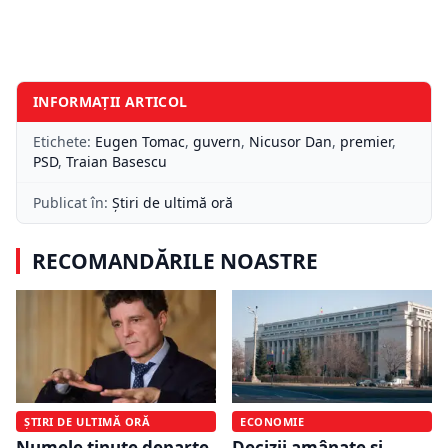
INFORMAȚII ARTICOL
Etichete:
Eugen Tomac
,
guvern
,
Nicusor Dan
,
premier
,
PSD
,
Traian Basescu
Publicat în:
Știri de ultimă oră
RECOMANDĂRILE NOASTRE
ȘTIRI DE ULTIMĂ ORĂ
ECONOMIE
Numele ținute departe
Decizii amânate și