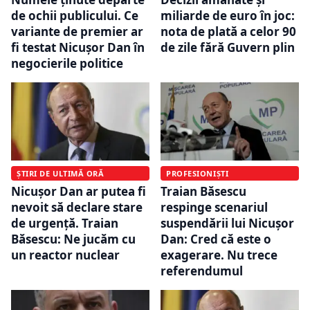
de ochii publicului. Ce
miliarde de euro în joc:
variante de premier ar
nota de plată a celor 90
fi testat Nicușor Dan în
de zile fără Guvern plin
negocierile politice
ȘTIRI DE ULTIMĂ ORĂ
PROFESIONIȘTI
Nicușor Dan ar putea fi
Traian Băsescu
nevoit să declare stare
respinge scenariul
de urgență. Traian
suspendării lui Nicușor
Băsescu: Ne jucăm cu
Dan: Cred că este o
un reactor nuclear
exagerare. Nu trece
referendumul