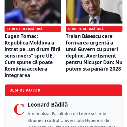
ȘTIRI DE ULTIMĂ ORĂ
ȘTIRI DE ULTIMĂ ORĂ
Eugen Tomac:
Traian Băsescu cere
Republica Moldova a
formarea urgentă a
intrat pe „un drum fără
unui Guvern cu puteri
sens invers” spre UE.
depline. Avertisment
Cum spune că poate
pentru Nicușor Dan: Nu
România accelera
putem sta până în 2028
integrarea
DESPRE AUTOR
C
Leonard Bădilă
Am finalizat Facultatea de Litere și Limbi
Străine în cadrul Universității Hyperion din