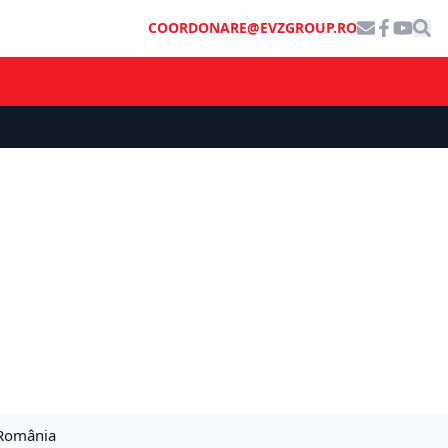
COORDONARE@EVZGROUP.RO
ă România