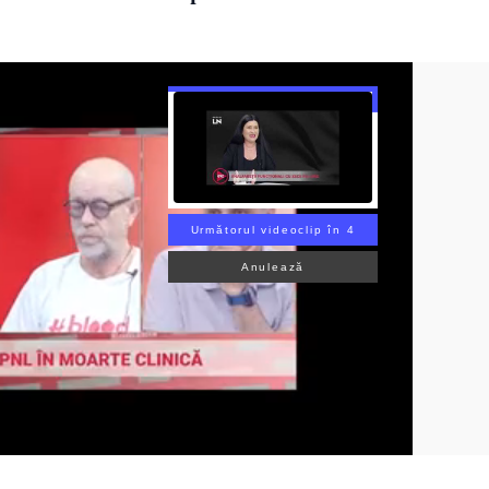
Următorul videoclip în 3
Anulează