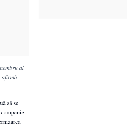
 membru al
, afirmă
uă să se
i companiei
ernizarea