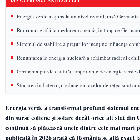
DIN CUPRINSUL ARTICOLULUI
Energia verde a ajuns la un nivel record, însă Germania
România se află la media europeană, în timp ce Germania
Sistemul de stabilire a prețurilor menține influența combu
Renunțarea la energia nucleară a schimbat radical echil
Germania pierde cantități importante de energie verde di
Stocarea în baterii și reducerea taxelor de rețea sunt con
Energia verde a transformat profund sistemul ener
din surse eoliene și solare decât orice alt stat d
continuă să plătească unele dintre cele mai mari p
publicată în 2026 arată că România se află exact l