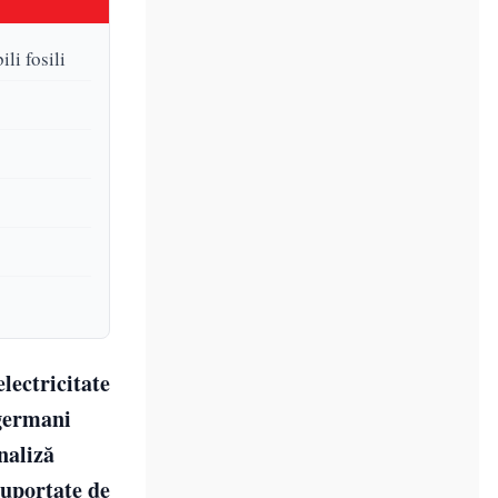
li fosili
lectricitate
 germani
naliză
suportate de