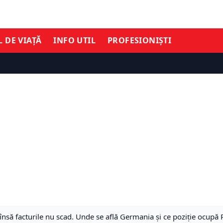
L DE VIAȚĂ
INFO UTIL
PROFESIONIȘTI
 însă facturile nu scad. Unde se află Germania și ce poziție ocup