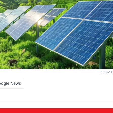
SURSA F
oogle News