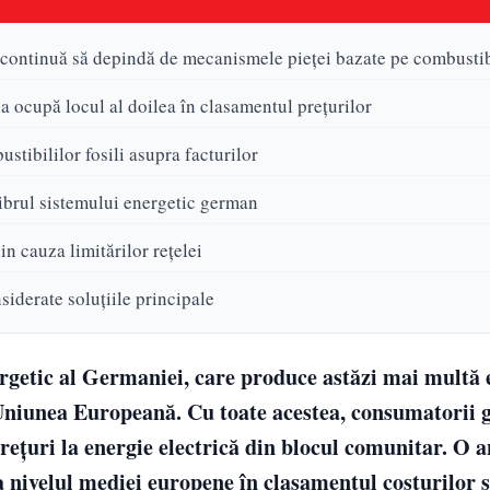
 continuă să depindă de mecanismele pieței bazate pe combustibi
 ocupă locul al doilea în clasamentul prețurilor
stibililor fosili asupra facturilor
ibrul sistemului energetic german
n cauza limitărilor rețelei
siderate soluțiile principale
getic al Germaniei, care produce astăzi mai multă e
in Uniunea Europeană. Cu toate acestea, consumatorii
rețuri la energie electrică din blocul comunitar. O a
a nivelul mediei europene în clasamentul costurilor 