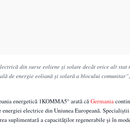
ctrică din surse eoliene și solare decât orice alt stat
tală de energie eoliană și solară a blocului comunitar”
compania energetică 1KOMMA5° arată că
Germania
contin
le energiei electrice din Uniunea Europeană. Specialiști
rea suplimentară a capacităților regenerabile și în mod