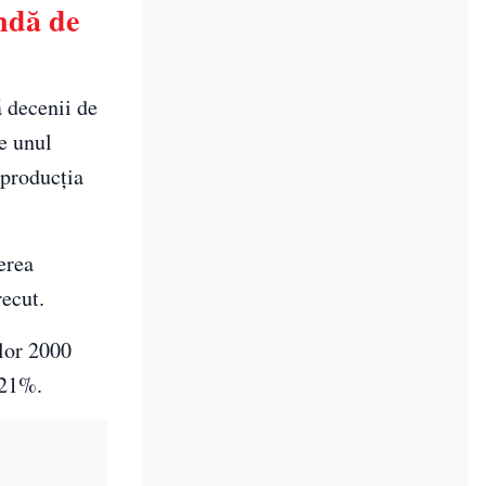
ndă de
 decenii de
e unul
 producția
erea
recut.
ilor 2000
 21%.