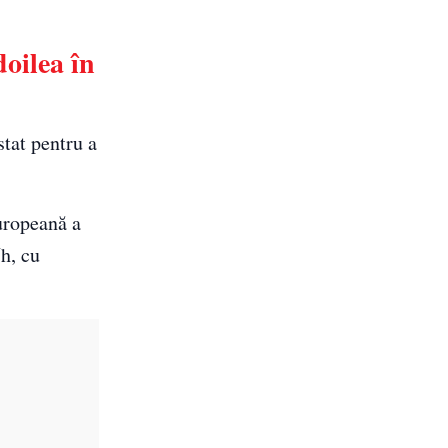
oilea în
stat pentru a
uropeană a
h, cu