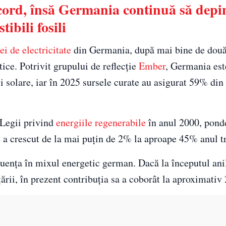
ecord, însă Germania continuă să depi
ibili fosili
ei de electricitate
din Germania, după mai bine de două
etice. Potrivit grupului de reflecție
Ember
, Germania est
și solare, iar în 2025 sursele curate au asigurat 59% din
 Legii privind
energiile regenerabile
în anul 2000, pond
te a crescut de la mai puțin de 2% la aproape 45% anul t
fluența în mixul energetic german. Dacă la începutul an
țării, în prezent contribuția sa a coborât la aproximativ