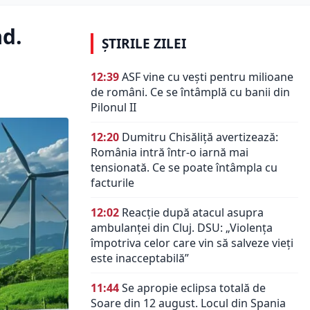
ad.
ȘTIRILE ZILEI
12:39
ASF vine cu vești pentru milioane
de români. Ce se întâmplă cu banii din
Pilonul II
12:20
Dumitru Chisăliță avertizează:
România intră într-o iarnă mai
tensionată. Ce se poate întâmpla cu
facturile
12:02
Reacție după atacul asupra
ambulanței din Cluj. DSU: „Violența
împotriva celor care vin să salveze vieți
este inacceptabilă”
11:44
Se apropie eclipsa totală de
Soare din 12 august. Locul din Spania