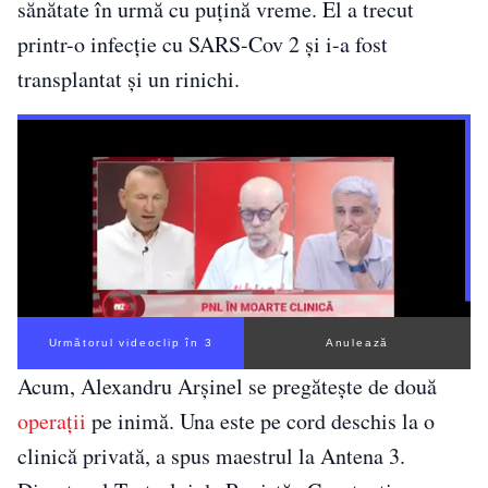
sănătate în urmă cu puțină vreme. El a trecut
printr-o infecție cu SARS-Cov 2 şi i-a fost
transplantat şi un rinichi.
Următorul videoclip în 3
Anulează
Acum, Alexandru Arșinel se pregătește de două
operații
pe inimă. Una este pe cord deschis la o
clinică privată, a spus maestrul la Antena 3.