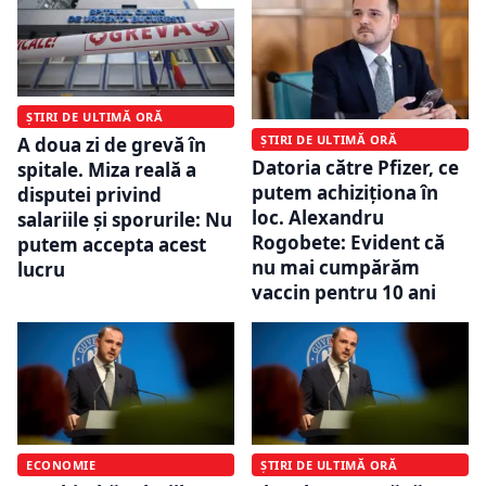
ȘTIRI DE ULTIMĂ ORĂ
ȘTIRI DE ULTIMĂ ORĂ
A doua zi de grevă în
Datoria către Pfizer, ce
spitale. Miza reală a
putem achiziționa în
disputei privind
loc. Alexandru
salariile și sporurile: Nu
Rogobete: Evident că
putem accepta acest
nu mai cumpărăm
lucru
vaccin pentru 10 ani
ECONOMIE
ȘTIRI DE ULTIMĂ ORĂ