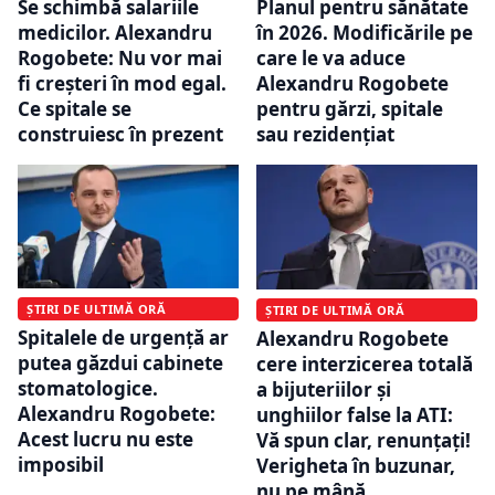
Se schimbă salariile
Planul pentru sănătate
medicilor. Alexandru
în 2026. Modificările pe
Rogobete: Nu vor mai
care le va aduce
fi creșteri în mod egal.
Alexandru Rogobete
Ce spitale se
pentru gărzi, spitale
construiesc în prezent
sau rezidențiat
ȘTIRI DE ULTIMĂ ORĂ
ȘTIRI DE ULTIMĂ ORĂ
Spitalele de urgență ar
Alexandru Rogobete
putea găzdui cabinete
cere interzicerea totală
stomatologice.
a bijuteriilor și
Alexandru Rogobete:
unghiilor false la ATI:
Acest lucru nu este
Vă spun clar, renunțați!
imposibil
Verigheta în buzunar,
nu pe mână