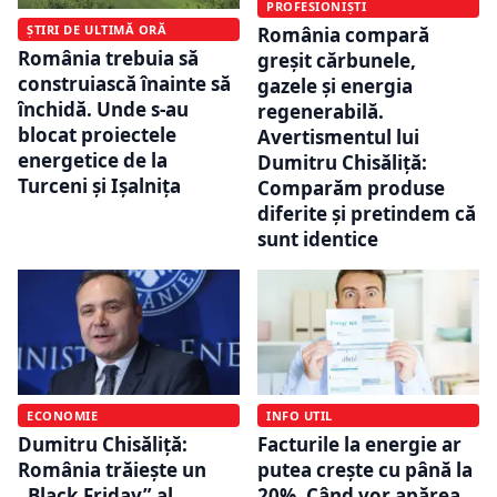
PROFESIONIȘTI
ȘTIRI DE ULTIMĂ ORĂ
România compară
România trebuia să
greșit cărbunele,
construiască înainte să
gazele și energia
închidă. Unde s-au
regenerabilă.
blocat proiectele
Avertismentul lui
energetice de la
Dumitru Chisăliță:
Turceni și Ișalnița
Comparăm produse
diferite și pretindem că
sunt identice
ECONOMIE
INFO UTIL
Dumitru Chisăliță:
Facturile la energie ar
România trăiește un
putea crește cu până la
„Black Friday” al
20%. Când vor apărea