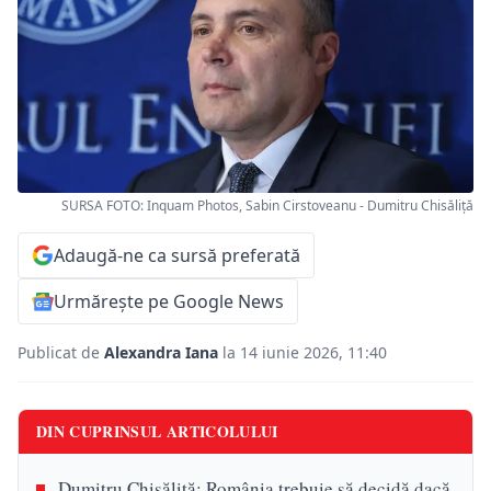
SURSA FOTO: Inquam Photos, Sabin Cirstoveanu - Dumitru Chisăliță
Adaugă-ne ca sursă preferată
Urmărește pe Google News
Publicat de
Alexandra Iana
la 14 iunie 2026, 11:40
DIN CUPRINSUL ARTICOLULUI
Dumitru Chisăliță: România trebuie să decidă dacă