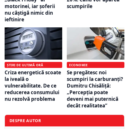
motorinei, iar șoferii
scumpirile
nu câștigă nimic din
ieftinire
ȘTIRI DE ULTIMĂ ORĂ
ECONOMIE
Criza energetică scoate
Se pregătesc noi
la iveală o
scumpiri la carburanți?
vulnerabilitate. De ce
Dumitru Chisăliță:
reducerea consumului
„Percepția poate
nu rezolvă problema
deveni mai puternică
decât realitatea”
DESPRE AUTOR