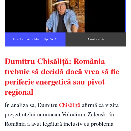
Următorul videoclip în 1
Anulează
Dumitru Chisăliță: România
trebuie să decidă dacă vrea să fie
periferie energetică sau pivot
regional
În analiza sa, Dumitru
Chisăliță
afirmă că vizita
președintelui ucrainean Volodimir Zelenski în
România a avut legătură inclusiv cu problema