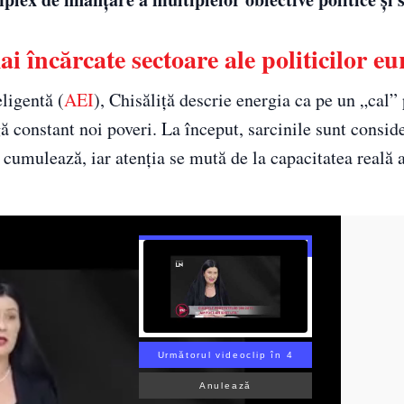
i încărcate sectoare ale politicilor e
eligentă (
AEI
), Chisăliță descrie energia ca pe un „cal” 
gă constant noi poveri. La început, sarcinile sunt consid
e cumulează, iar atenția se mută de la capacitatea reală 
Următorul videoclip în 3
Anulează