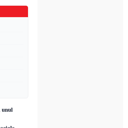
, unul
ociale.