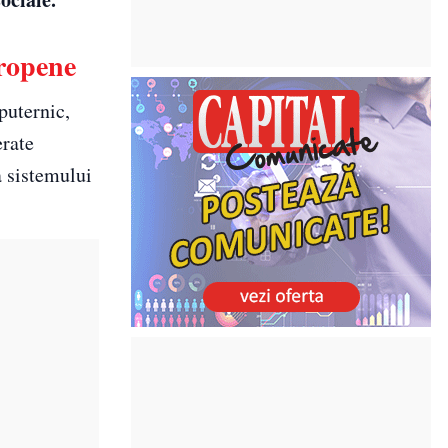
uropene
puternic,
erate
a sistemului