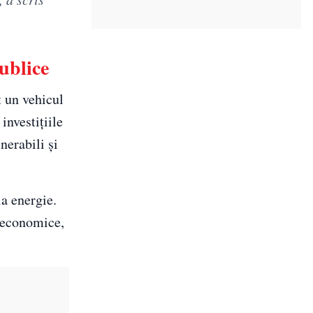
ublice
t un vehicul
investițiile
nerabili și
a energie.
i economice,