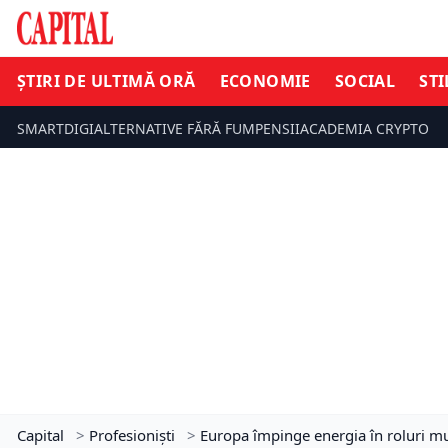
ȘTIRI DE ULTIMĂ ORĂ
ECONOMIE
SOCIAL
STI
SMARTDIGI
ALTERNATIVE FĂRĂ FUM
PENSII
ACADEMIA CRYPTO
Capital
>
Profesioniști
>
Europa împinge energia în roluri mul