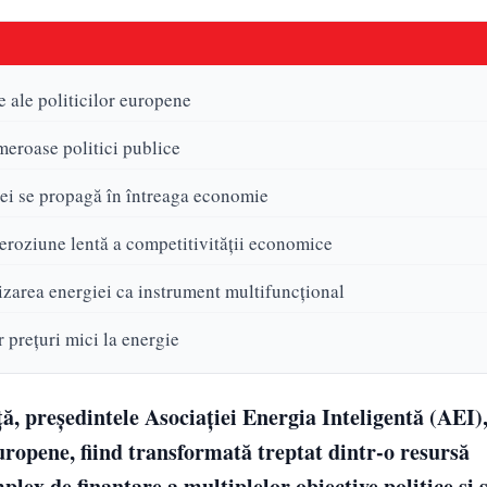
e ale politicilor europene
meroase politici publice
iei se propagă în întreaga economie
o eroziune lentă a competitivității economice
ilizarea energiei ca instrument multifuncțional
 prețuri mici la energie
ță, președintele Asociației Energia Inteligentă (AEI)
europene, fiind transformată treptat dintr-o resursă
x de finanțare a multiplelor obiective politice și s