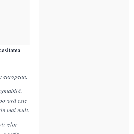
cesitatea
ic european.
ezonabilă.
 povară este
țin mai mult.
otivelor
 a scris