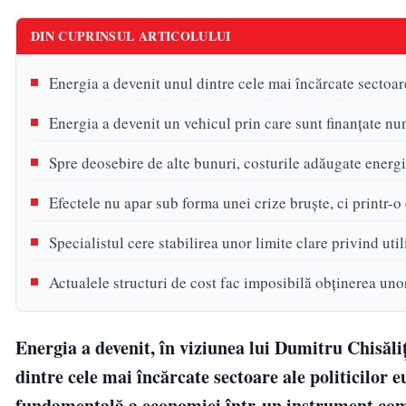
DIN CUPRINSUL ARTICOLULUI
Energia a devenit unul dintre cele mai încărcate sectoar
Energia a devenit un vehicul prin care sunt finanțate nu
Spre deosebire de alte bunuri, costurile adăugate energ
Efectele nu apar sub forma unei crize bruște, ci printr-
Specialistul cere stabilirea unor limite clare privind ut
Actualele structuri de cost fac imposibilă obținerea unor
Energia a devenit, în viziunea lui Dumitru Chisăli
dintre cele mai încărcate sectoare ale politicilor 
fundamentală a economiei într-un instrument comple