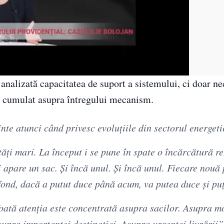
analizată capacitatea de suport a sistemului, ci doar ne
tul cumulat asupra întregului mecanism.
inte atunci când privesc evoluțiile din sectorul energet
ăți mari. La început i se pune în spate o încărcătură r
apare un sac. Și încă unul. Și încă unul. Fiecare nouă
n fond, dacă a putut duce până acum, va putea duce și pu
oată atenția este concentrată asupra sacilor. Asupra m
supra importanței destinației. Asupra urgenței livrării”,