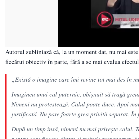
Autorul subliniază că, la un moment dat, nu mai este 
fiecărui obiectiv în parte, fără a se mai evalua efec
„Există o imagine care îmi revine tot mai des în m
Imaginea unui cal puternic, obișnuit să tragă greut
Nimeni nu protestează. Calul poate duce. Apoi mai 
justificată. Nu pare foarte grea privită separat. Î
După un timp însă, nimeni nu mai privește calul. T
pentru care fiecare dintre ei trebuie transportat. A