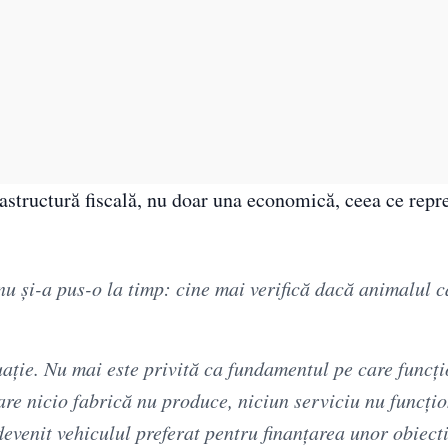
rastructură fiscală, nu doar una economică, ceea ce repr
nu și-a pus-o la timp: cine mai verifică dacă animalul 
tuație. Nu mai este privită ca fundamentul pe care funcț
re nicio fabrică nu produce, niciun serviciu nu funcțio
evenit vehiculul preferat pentru finanțarea unor obiecti