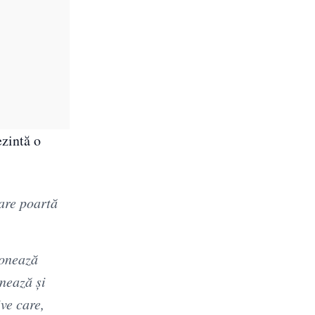
ezintă o
care poartă
ionează
nează și
ve care,