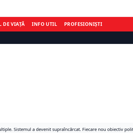
L DE VIAȚĂ
INFO UTIL
PROFESIONIȘTI
tiple. Sistemul a devenit supraîncărcat. Fiecare nou obiectiv polit