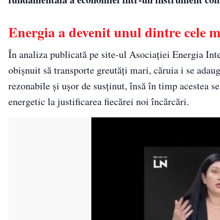
Energia a devenit unul dintre cele ma
În analiza publicată pe site-ul Asociației Energia Int
obișnuit să transporte greutăți mari, căruia i se adau
rezonabile și ușor de susținut, însă în timp acestea s
energetic la justificarea fiecărei noi încărcări.