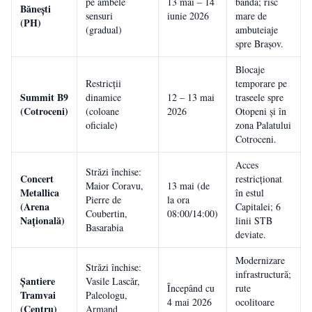
pe ambele
13 mai – 14
bandă; risc
Bănești
sensuri
iunie 2026
mare de
(PH)
(gradual)
ambuteiaje
spre Brașov.
Blocaje
Restricții
temporare pe
Summit B9
dinamice
12 – 13 mai
traseele spre
(Cotroceni)
(coloane
2026
Otopeni și în
oficiale)
zona Palatului
Cotroceni.
Acces
Străzi închise:
Concert
restricționat
Maior Coravu,
13 mai (de
Metallica
în estul
Pierre de
la ora
(Arena
Capitalei; 6
Coubertin,
08:00/14:00)
Națională)
linii STB
Basarabia
deviate.
Modernizare
Străzi închise:
infrastructură;
Șantiere
Vasile Lascăr,
Începând cu
rute
Tramvai
Paleologu,
4 mai 2026
ocolitoare
(Centru)
Armand