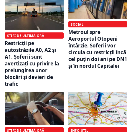
SOCIAL
Metroul spre
ȘTIRI DE ULTIMĂ ORĂ
Aeroportul Otopeni
Restricții pe
întârzie. Șoferii vor
autostrăzile A0, A2 și
circula cu restricții încă
A1. Șoferii sunt
cel puțin doi ani pe DN1
avertizați cu privire la
și în nordul Capitalei
prelungirea unor
blocări și devieri de
trafic
ȘTIRI DE ULTIMĂ ORĂ
INFO UTIL