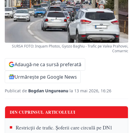
SURSA FOTO: Inquam Photos, Gyozo Baghiu - Trafic pe Valea Prahovei,
Comarnic
Adaugă-ne ca sursă preferată
Urmărește pe Google News
Publicat de
Bogdan Ungureanu
la 13 mai 2026, 16:26
DIN CUPRINSUL ARTICOLULUI
Restricții de trafic. Șoferii care circulă pe DN1