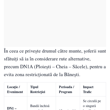
În ceea ce privește drumul către munte, șoferii sunt
sfătuiți să ia în considerare rute alternative,
precum DN1A (Ploiești – Cheia – Săcele), pentru a
evita zona restricționată de la Bănești.
Locație /
Tipul
Perioada /
Impact
Eveniment
Restricției
Program
Trafic
Se circulă pe
Bandă închisă
o singură
DN1 –