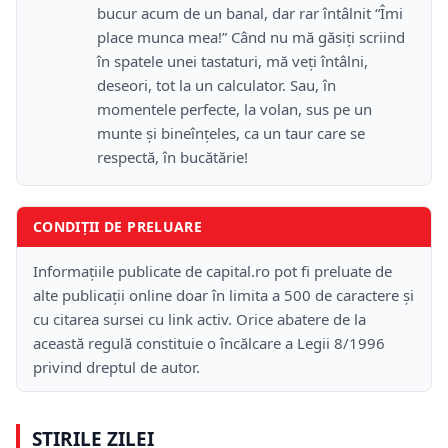
bucur acum de un banal, dar rar întâlnit “Îmi
place munca mea!” Când nu mă găsiţi scriind
în spatele unei tastaturi, mă veţi întâlni,
deseori, tot la un calculator. Sau, în
momentele perfecte, la volan, sus pe un
munte şi bineînţeles, ca un taur care se
respectă, în bucătărie!
CONDIȚII DE PRELUARE
Informațiile publicate de capital.ro pot fi preluate de
alte publicații online doar în limita a 500 de caractere și
cu citarea sursei cu link activ. Orice abatere de la
această regulă constituie o încălcare a Legii 8/1996
privind dreptul de autor.
ȘTIRILE ZILEI