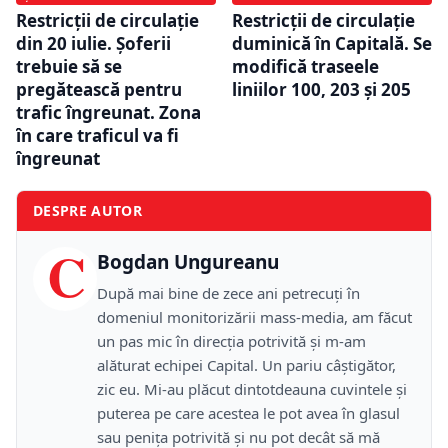
Restricții de circulație
Restricții de circulație
din 20 iulie. Șoferii
duminică în Capitală. Se
trebuie să se
modifică traseele
pregătească pentru
liniilor 100, 203 și 205
trafic îngreunat. Zona
în care traficul va fi
îngreunat
DESPRE AUTOR
C
Bogdan Ungureanu
După mai bine de zece ani petrecuţi în
domeniul monitorizării mass-media, am făcut
un pas mic în direcţia potrivită şi m-am
alăturat echipei Capital. Un pariu câştigător,
zic eu. Mi-au plăcut dintotdeauna cuvintele şi
puterea pe care acestea le pot avea în glasul
sau peniţa potrivită şi nu pot decât să mă