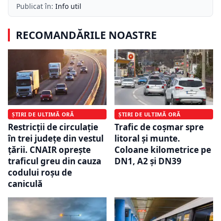
Publicat în:
Info util
RECOMANDĂRILE NOASTRE
ȘTIRI DE ULTIMĂ ORĂ
ȘTIRI DE ULTIMĂ ORĂ
Restricții de circulație
Trafic de coșmar spre
în trei județe din vestul
litoral și munte.
țării. CNAIR oprește
Coloane kilometrice pe
traficul greu din cauza
DN1, A2 și DN39
codului roșu de
caniculă