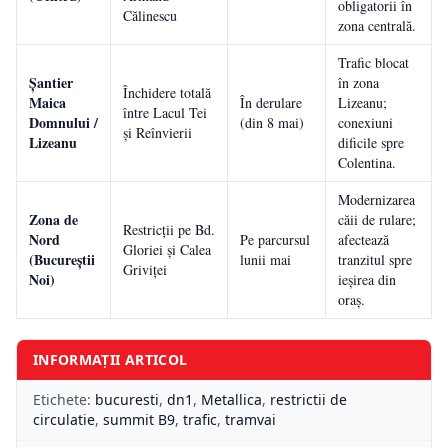
obligatorii în
Călinescu
zona centrală.
Trafic blocat
Șantier
în zona
Închidere totală
Maica
În derulare
Lizeanu;
între Lacul Tei
Domnului /
(din 8 mai)
conexiuni
și Reînvierii
Lizeanu
dificile spre
Colentina.
Modernizarea
Zona de
căii de rulare;
Restricții pe Bd.
Nord
Pe parcursul
afectează
Gloriei și Calea
(Bucureștii
lunii mai
tranzitul spre
Griviței
Noi)
ieșirea din
oraș.
INFORMAȚII ARTICOL
Etichete:
bucuresti
,
dn1
,
Metallica
,
restrictii de
circulatie
,
summit B9
,
trafic
,
tramvai