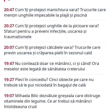
20:47
Cum îți protejezi manichiura vara? Trucurile care
mențin unghiile impecabile la plajă și piscină
20:27
Cum îți protejezi unghiile de la picioare vara?
Sfaturi pentru a preveni infecțiile, uscarea și
traumatismele
20:07
Cum îți protejezi călcâiele vara? Trucurile care
previn uscarea și crăparea pielii în sezonul cald
19:47
Nu contează doar ce mănânci, ci și când! Ora
meselor este legată de sănătatea creierului
19:27
Pleci în concediu? Cinci obiecte pe care nu
trebuie să le pui niciodată în bagajul de cală
19:07
Mihaela Bilic dezvăluie greșeala care distruge
vitaminele din legume. Ce ar trebui să mănânci
întotdeauna crud