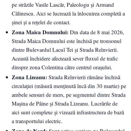
pe străzile Vasile Lascăr, Paleologu și Armand
Călinescu. Aici se lucrează la înlocuirea completă a
șinei și a rețelei de contact.
Zona Maica Domnului:
Din data de 8 mai 2026,
Strada Maica Domnului este închisă pe tronsonul
dintre Bulevardul Lacul Tei și Strada Reînvierii.
Această închidere afectează sever fluxul de trafic
dinspre zona Colentina către centrul orașului.
Zona Lizeanu:
Strada Reînvierii rămâne închisă
circulației (măsură menținută încă din 30 martie) pe
ambele sensuri de mers, pe segmentul dintre Strada
Mașina de Pâine și Strada Lizeanu. Lucrările de
aici sunt complexe și vizează infrastructura de bază
a transportului electric.
Zona de Nord:
Sunt active șantiere pe Bulevardul