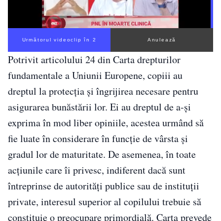
Următorul videoclip în 1
Anulează
Potrivit articolului 24 din Carta drepturilor
fundamentale a Uniunii Europene, copiii au
dreptul la protecția și îngrijirea necesare pentru
asigurarea bunăstării lor. Ei au dreptul de a-și
exprima în mod liber opiniile, acestea urmând să
fie luate în considerare în funcție de vârsta și
gradul lor de maturitate. De asemenea, în toate
acțiunile care îi privesc, indiferent dacă sunt
întreprinse de autorități publice sau de instituții
private, interesul superior al copilului trebuie să
constituie o preocupare primordială. Carta prevede