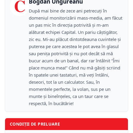
C
Bogdan Ungureanu
După mai bine de zece ani petrecuţi în
domeniul monitorizării mass-media, am făcut
un pas mic în direcţia potrivită şi m-am
alăturat echipei Capital. Un pariu câştigător,
zic eu. Mi-au plăcut dintotdeauna cuvintele şi
puterea pe care acestea le pot avea în glasul
sau peniţa potrivită şi nu pot decât să mă
bucur acum de un banal, dar rar întâlnit “Îmi
place munca mea!” Când nu mă găsiţi scriind
în spatele unei tastaturi, mă veţi întâlni,
deseori, tot la un calculator. Sau, în
momentele perfecte, la volan, sus pe un
munte şi bineînţeles, ca un taur care se
respectă, în bucătărie!
CONDIȚII DE PRELUARE