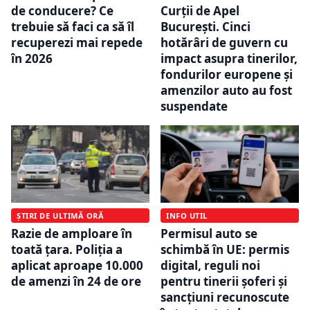
de conducere? Ce
Curții de Apel
trebuie să faci ca să îl
București. Cinci
recuperezi mai repede
hotărâri de guvern cu
în 2026
impact asupra tinerilor,
fondurilor europene și
amenzilor auto au fost
suspendate
INFO UTIL
ȘTIRI DE ULTIMĂ ORĂ
Permisul auto se
Razie de amploare în
schimbă în UE: permis
toată țara. Poliția a
digital, reguli noi
aplicat aproape 10.000
pentru tinerii șoferi și
de amenzi în 24 de ore
sancțiuni recunoscute