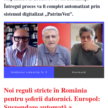
Întregul proces va fi complet automatizat prin
sistemul digitalizat „PatrimVen”.
Următorul videoclip în 2
Anulează
Noi reguli stricte în România
pentru șoferii datornici. Europol:
Suspendare automată a