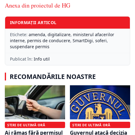
Anexa din proiectul de HG
INFORMAȚII ARTICOL
Etichete:
amenda
,
digitalizare
,
ministerul afacerilor
interne
,
permis de conducere
,
SmartDigi
,
soferi
,
suspendare permis
Publicat în:
Info util
RECOMANDĂRILE NOASTRE
ȘTIRI DE ULTIMĂ ORĂ
ȘTIRI DE ULTIMĂ ORĂ
Ai rămas fără permisul
Guvernul atacă decizia