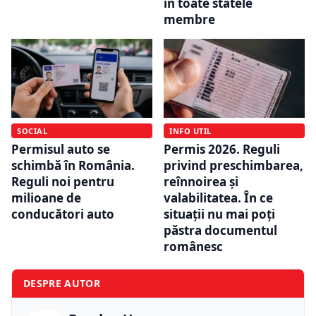
în toate statele
membre
SOCIAL
INFO UTIL
Permisul auto se
Permis 2026. Reguli
schimbă în România.
privind preschimbarea,
Reguli noi pentru
reînnoirea și
milioane de
valabilitatea. În ce
conducători auto
situații nu mai poți
păstra documentul
românesc
DESPRE AUTOR