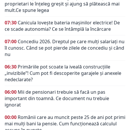
proprietari le înțeleg greșit și ajung să plătească mai
mult.Ce spune legea
07:30
Canicula lovește bateria mașinilor electrice! De
ce scade autonomia? Ce se întâmplă la încărcare
07:00
Concediu 2026. Dreptul pe care mulți salariați nu
îl cunosc. Când se pot pierde zilele de concediu și când
nu
06:30
Primăriile pot scoate la iveală construcțiile
„invizibile”! Cum pot fi descoperite garajele și anexele
nedeclarate?
06:00
Mii de pensionari trebuie să facă un pas
important din toamnă. Ce document nu trebuie
ignorat
00:00
Românii care au muncit peste 25 de ani pot primi
mai mulți bani la pensie. Cum funcționează calculul