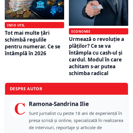
INFO UTIL
ECONOMIE
Tot mai multe țări
Urmează o revoluție a
schimbă regulile
plăților? Ce se va
pentru numerar. Ce se
întâmpla cu cash-ul și
întâmplă în 2026
cardul. Modul în care
achitam s-ar putea
schimba radical
DESPRE AUTOR
C
Ramona-Sandrina Ilie
Sunt jurnalist cu peste 18 ani de experiență în
presa scrisă și online, specializată în realizarea
de interviuri, reportaje și articole de