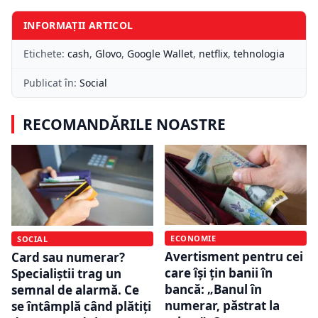
INFORMAȚII ARTICOL
Etichete:
cash
,
Glovo
,
Google Wallet
,
netflix
,
tehnologia
Publicat în:
Social
RECOMANDĂRILE NOASTRE
ECONOMIE
SOCIAL
Avertisment pentru cei
Card sau numerar?
care își țin banii în
Specialiștii trag un
bancă: „Banul în
semnal de alarmă. Ce
numerar, păstrat la
se întâmplă când plătiți