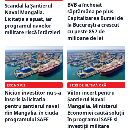
BVB a încheiat
Scandal la Șantierul
săptămâna pe plus.
Naval Mangalia.
Capitalizarea Bursei de
Licitația a eșuat, iar
la București a crescut
programul navelor
cu peste 857 de
militare riscă întârzieri
milioane de lei
ECONOMIE
ȘTIRI DE ULTIMĂ ORĂ
Niciun investitor nu s-a
Viitor incert pentru
înscris la licitația
Șantierul Naval
pentru șantierul naval
Mangalia. Ministerul
din Mangalia, în ciuda
Economiei caută soluții
programului SAFE
în programul SAFE și
investiții militare