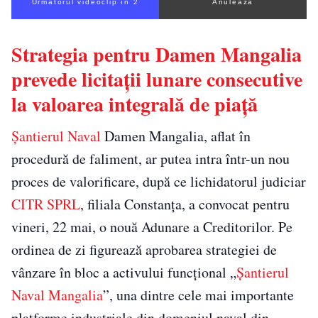
Următorul videoclip în 1
Anulează
Strategia pentru Damen Mangalia
prevede licitații lunare consecutive
la valoarea integrală de piață
Șantierul Naval
Damen Mangalia, aflat în
procedură de faliment, ar putea intra într-un nou
proces de valorificare, după ce lichidatorul judiciar
CITR SPRL
, filiala Constanța, a convocat pentru
vineri, 22 mai, o nouă Adunare a Creditorilor. Pe
ordinea de zi figurează aprobarea strategiei de
vânzare în bloc a activului funcțional „
Șantierul
Naval Mangalia
”, una dintre cele mai importante
platforme industriale din domeniul naval din