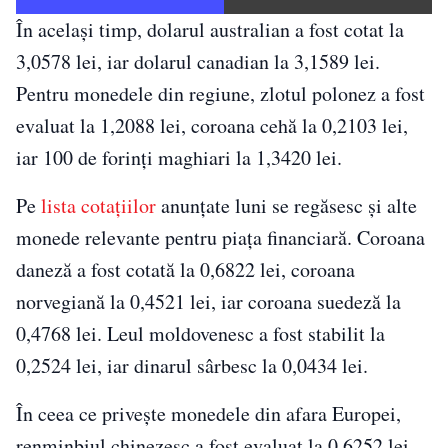
În același timp, dolarul australian a fost cotat la
3,0578 lei, iar dolarul canadian la 3,1589 lei.
Pentru monedele din regiune, zlotul polonez a fost
evaluat la 1,2088 lei, coroana cehă la 0,2103 lei,
iar 100 de forinți maghiari la 1,3420 lei.
Pe
lista cotațiilor
anunțate luni se regăsesc și alte
monede relevante pentru piața financiară. Coroana
daneză a fost cotată la 0,6822 lei, coroana
norvegiană la 0,4521 lei, iar coroana suedeză la
0,4768 lei. Leul moldovenesc a fost stabilit la
0,2524 lei, iar dinarul sârbesc la 0,0434 lei.
În ceea ce privește monedele din afara Europei,
renminbiul chinezesc a fost evaluat la 0,6252 lei,