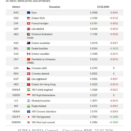
SURSA FOTO: Captură – Curs valutar BNR, 23.02.2026