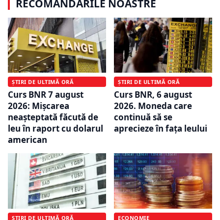
RECOMANDĂRILE NOASTRE
ȘTIRI DE ULTIMĂ ORĂ
ȘTIRI DE ULTIMĂ ORĂ
Curs BNR 7 august
Curs BNR, 6 august
2026: Mișcarea
2026. Moneda care
neașteptată făcută de
continuă să se
leu în raport cu dolarul
aprecieze în fața leului
american
ȘTIRI DE ULTIMĂ ORĂ
ECONOMIE