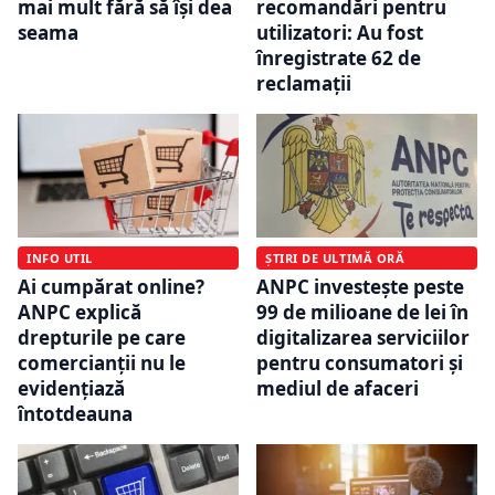
mai mult fără să își dea
recomandări pentru
seama
utilizatori: Au fost
înregistrate 62 de
reclamații
INFO UTIL
ȘTIRI DE ULTIMĂ ORĂ
Ai cumpărat online?
ANPC investește peste
ANPC explică
99 de milioane de lei în
drepturile pe care
digitalizarea serviciilor
comercianții nu le
pentru consumatori și
evidențiază
mediul de afaceri
întotdeauna