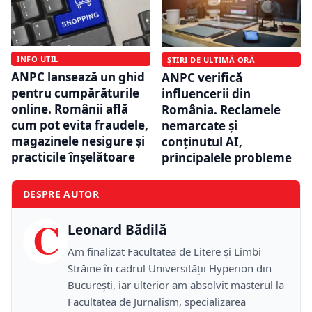
INFO UTIL
ȘTIRI DE ULTIMĂ ORĂ
ANPC lansează un ghid
ANPC verifică
pentru cumpărăturile
influencerii din
online. Românii află
România. Reclamele
cum pot evita fraudele,
nemarcate și
magazinele nesigure și
conținutul AI,
practicile înșelătoare
principalele probleme
DESPRE AUTOR
C
Leonard Bădilă
Am finalizat Facultatea de Litere și Limbi
Străine în cadrul Universității Hyperion din
București, iar ulterior am absolvit masterul la
Facultatea de Jurnalism, specializarea