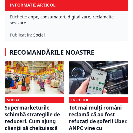
INFORMAȚII ARTICOL
Etichete:
anpc
,
consumatori
,
digitalizare
,
reclamatie
,
sesizare
Publicat în:
Social
RECOMANDĂRILE NOASTRE
SOCIAL
INFO UTIL
Supermarketurile
Tot mai mulți români
schimbă strategiile de
reclamă că au fost
reduceri. Cum ajung
refuzați de șoferii Uber.
clienții să cheltuiască
ANPC vine cu