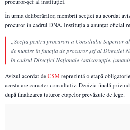
procuror-şef al instituţiei.
În urma deliberărilor, membrii secţiei au acordat avi
procuror în cadrul DNA. Instituţia a anunţat oficial 
„Secţia pentru procurori a Consiliului Superior al
de numire în funcţia de procuror şef al Direcţi
în cadrul Direcţiei Naţionale Anticorupţie. (unan
Avizul acordat de
CSM
reprezintă o etapă obligatori
acesta are caracter consultativ. Decizia finală privi
după finalizarea tuturor etapelor prevăzute de lege.