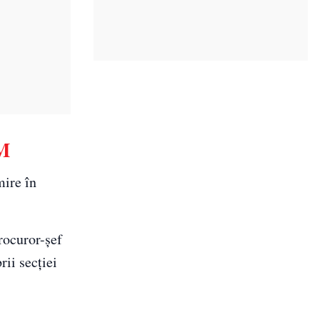
SM
mire în
rocuror-şef
ii secţiei