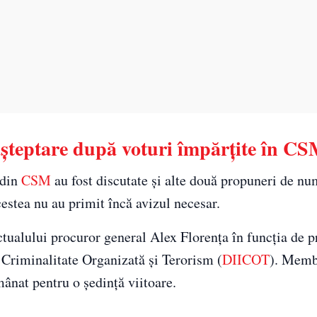
şteptare după voturi împărţite în C
 din
CSM
au fost discutate şi alte două propuneri de nu
estea nu au primit încă avizul necesar.
tualului procuror general Alex Florenţa în funcţia de p
e Criminalitate Organizată şi Terorism (
DIICOT
). Membr
mânat pentru o şedinţă viitoare.