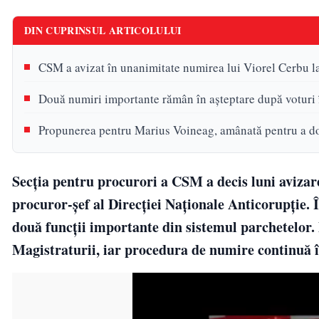
DIN CUPRINSUL ARTICOLULUI
CSM a avizat în unanimitate numirea lui Viorel Cerbu
Două numiri importante rămân în aşteptare după voturi
Propunerea pentru Marius Voineag, amânată pentru a d
Secţia pentru procurori a CSM a decis luni avizar
procuror-şef al Direcţiei Naţionale Anticorupţie. Î
două funcţii importante din sistemul parchetelor. D
Magistraturii, iar procedura de numire continuă