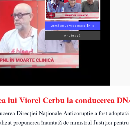
Următorul videoclip în 3
Anulează
ea lui Viorel Cerbu la conducerea D
cerea Direcţiei Naţionale Anticorupţie a fost adoptată 
lizat propunerea înaintată de ministrul Justiţiei pentru