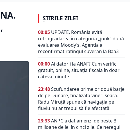
DNA.
ȘTIRILE ZILEI
,
00:05
UPDATE. România evită
retrogradarea în categoria „junk” după
evaluarea Moody’s. Agenția a
reconfirmat ratingul suveran la Baa3
00:00
Ai datorii la ANAF? Cum verifici
gratuit, online, situația fiscală în doar
câteva minute
23:48
Scufundarea primelor două barje
de pe Dunăre, finalizată vineri seara.
Radu Miruță spune că navigația pe
fluviu nu ar trebui să fie afectată
23:33
ANPC a dat amenzi de peste 3
milioane de lei în cinci zile. Ce nereguli