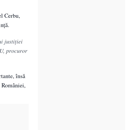
el Cerbu,
inţă.
 justiţiei
U, procuror
tante, însă
le României,