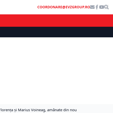
COORDONARE@EVZGROUP.RO
Florenţa şi Marius Voineag, amânate din nou