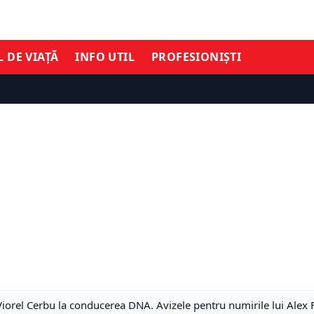
L DE VIAȚĂ
INFO UTIL
PROFESIONIȘTI
iorel Cerbu la conducerea DNA. Avizele pentru numirile lui Alex 