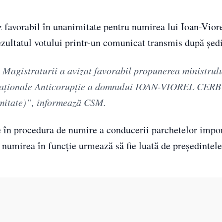
z favorabil în unanimitate pentru numirea lui Ioan-Vior
rezultatul votului printr-un comunicat transmis după şed
 Magistraturii a avizat favorabil propunerea ministrului
ei Naţionale Anticorupţie a domnului IOAN-VIOREL CERB
imitate)”, informează CSM.
e în procedura de numire a conducerii parchetelor impor
nd numirea în funcţie urmează să fie luată de preşedinte