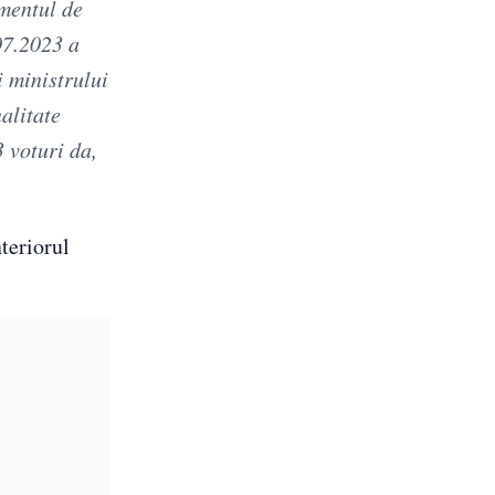
amentul de
07.2023 a
i ministrului
alitate
 voturi da,
nteriorul