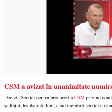
CSM a avizat în unanimitate numir
Decizia Secţiei pentru procurori a
CSM
privind condu
şedinţei desfăşurate luni, când membrii secţiei au ana