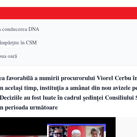
 la conducerea DNA
 împărţite în CSM
oua oară
ea favorabilă a numirii procurorului Viorel Cerbu în
n acelaşi timp, instituţia a amânat din nou avizele p
eciziile au fost luate în cadrul şedinţei Consiliului 
 în perioada următoare