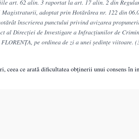
ile art. 62 alin. 3 raportat la art. 17 alin. 2 din Regul
l Magistraturii, adoptat prin Hotărârea nr. 122 din 06.
hotărât înscrierea punctului privind avizarea propuneri
ct al Direcţiei de Investigare a Infracţiunilor de Crimin
ORENŢA, pe ordinea de zi a unei şedinţe viitoare. (3
i, ceea ce arată dificultatea obţinerii unui consens în i