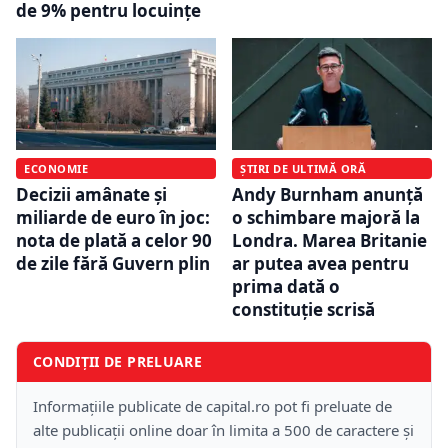
de 9% pentru locuințe
ECONOMIE
ȘTIRI DE ULTIMĂ ORĂ
Decizii amânate și
Andy Burnham anunță
miliarde de euro în joc:
o schimbare majoră la
nota de plată a celor 90
Londra. Marea Britanie
de zile fără Guvern plin
ar putea avea pentru
prima dată o
constituție scrisă
CONDIȚII DE PRELUARE
Informațiile publicate de capital.ro pot fi preluate de
alte publicații online doar în limita a 500 de caractere și