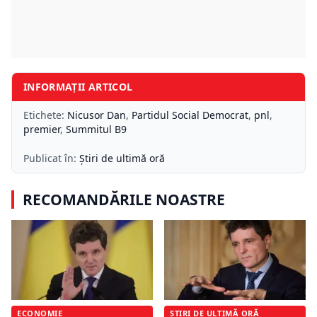
INFORMAȚII ARTICOL
Etichete:
Nicusor Dan
,
Partidul Social Democrat
,
pnl
,
premier
,
Summitul B9
Publicat în:
Știri de ultimă oră
RECOMANDĂRILE NOASTRE
ECONOMIE
ȘTIRI DE ULTIMĂ ORĂ