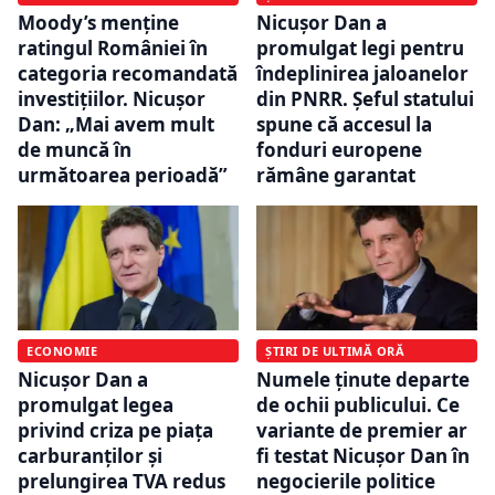
Moody’s menține
Nicușor Dan a
ratingul României în
promulgat legi pentru
categoria recomandată
îndeplinirea jaloanelor
investițiilor. Nicușor
din PNRR. Șeful statului
Dan: „Mai avem mult
spune că accesul la
de muncă în
fonduri europene
următoarea perioadă”
rămâne garantat
ECONOMIE
ȘTIRI DE ULTIMĂ ORĂ
Nicușor Dan a
Numele ținute departe
promulgat legea
de ochii publicului. Ce
privind criza pe piața
variante de premier ar
carburanților și
fi testat Nicușor Dan în
prelungirea TVA redus
negocierile politice