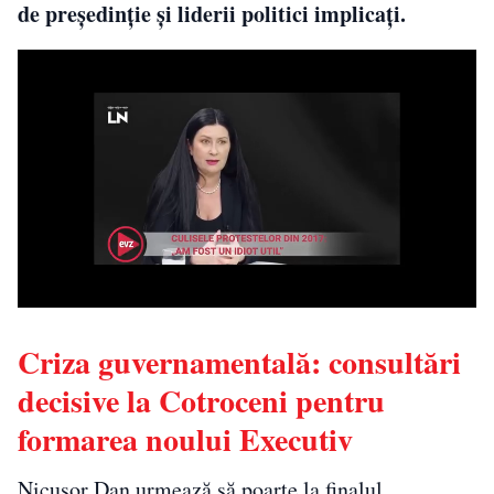
de președinție și liderii politici implicați.
Criza guvernamentală: consultări
decisive la Cotroceni pentru
formarea noului Executiv
Nicușor Dan urmează să poarte la finalul