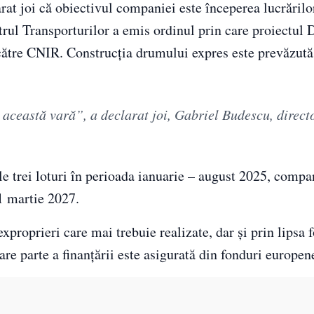
rat joi că obiectivul companiei este începerea lucrărilo
strul Transporturilor a emis ordinul prin care proiectul
către CNIR. Construcția drumului expres este prevăzută 
această vară”, a declarat joi, Gabriel Budescu, direct
 trei loturi în perioada ianuarie – august 2025, compa
 1 martie 2027.
xproprieri care mai trebuie realizate, dar și prin lipsa 
re parte a finanțării este asigurată din fonduri europen