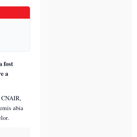
 fost
re a
de CNAIR,
 emis abia
lor.