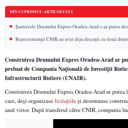
DIN CUPRINSUL ARTICOLULUI
Șantierele Drumului Expres Oradea-Arad s-ar putea des
Reprezentanții CNIR au avut deja discuții cu două dintre
Construirea Drumului Expres Oradea-Arad ar putea
preluat de Compania Națională de Investiții Ruti
Infrastructurii Rutiere (CNAIR).
Construirea Drumului Expres Oradea-Arad ar putea în
care, deși organizase
licitațiile
și desemnase construct
anul viitor. După transferul către CNIR, compania în