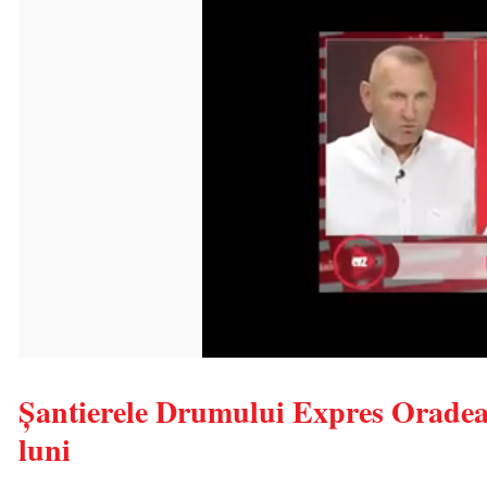
Șantierele Drumului Expres Oradea-
luni