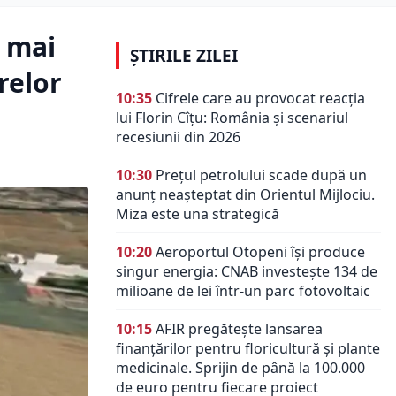
 mai
ȘTIRILE ZILEI
relor
10:35
Cifrele care au provocat reacția
lui Florin Cîțu: România și scenariul
recesiunii din 2026
10:30
Prețul petrolului scade după un
anunț neașteptat din Orientul Mijlociu.
Miza este una strategică
10:20
Aeroportul Otopeni își produce
singur energia: CNAB investește 134 de
milioane de lei într-un parc fotovoltaic
10:15
AFIR pregătește lansarea
finanțărilor pentru floricultură și plante
medicinale. Sprijin de până la 100.000
de euro pentru fiecare proiect