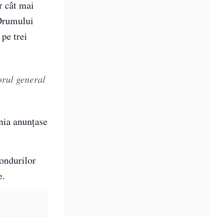
r cât mai
 Drumului
pe trei
orul general
nia anunțase
fondurilor
e.