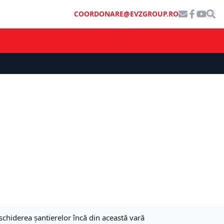
COORDONARE@EVZGROUP.RO
hiderea șantierelor încă din această vară