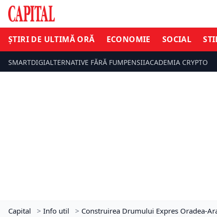
ȘTIRI DE ULTIMĂ ORĂ
ECONOMIE
SOCIAL
STI
SMARTDIGI
ALTERNATIVE FĂRĂ FUM
PENSII
ACADEMIA CRYPTO
Capital
>
Info util
>
Construirea Drumului Expres Oradea-Arad