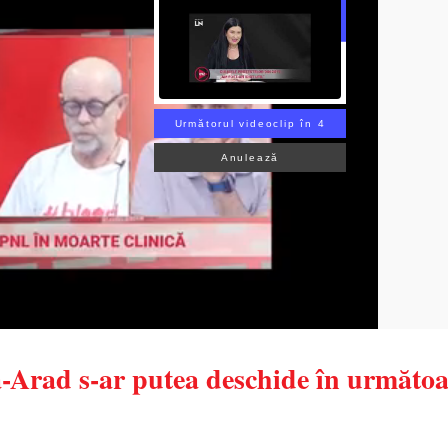
Următorul videoclip în 2
Anulează
Arad s-ar putea deschide în următoa