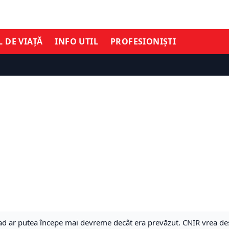
L DE VIAȚĂ
INFO UTIL
PROFESIONIȘTI
 ar putea începe mai devreme decât era prevăzut. CNIR vrea desc