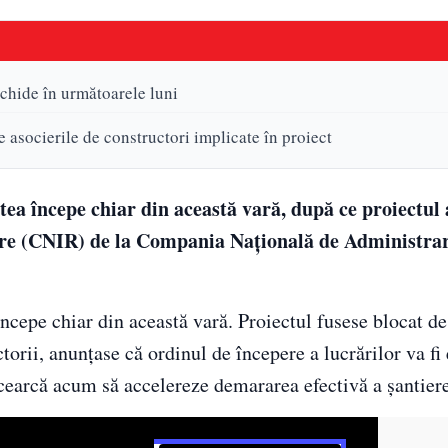
chide în următoarele luni
 asocierile de constructori implicate în proiect
 începe chiar din această vară, după ce proiectul a
ere (CNIR) de la Compania Națională de Administra
cepe chiar din această vară. Proiectul fusese blocat 
orii, anunțase că ordinul de începere a lucrărilor va fi
cearcă acum să accelereze demararea efectivă a șantiere