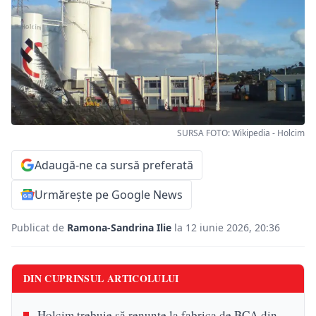
SURSA FOTO: Wikipedia - Holcim
Adaugă-ne ca sursă preferată
Urmărește pe Google News
Publicat de
Ramona-Sandrina Ilie
la 12 iunie 2026, 20:36
DIN CUPRINSUL ARTICOLULUI
Holcim trebuie să renunțe la fabrica de BCA din