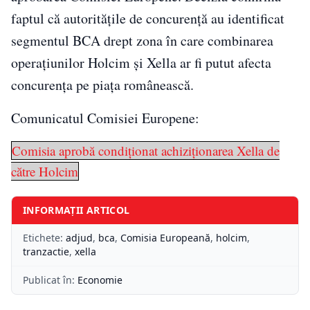
faptul că autoritățile de concurență au identificat
segmentul BCA drept zona în care combinarea
operațiunilor Holcim și Xella ar fi putut afecta
concurența pe piața românească.
Comunicatul Comisiei Europene:
Comisia aprobă condiționat achiziționarea Xella de
către Holcim
INFORMAȚII ARTICOL
Etichete:
adjud
,
bca
,
Comisia Europeană
,
holcim
,
tranzactie
,
xella
Publicat în:
Economie