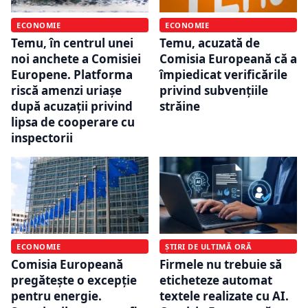
ECONOMIE
ECONOMIE
Temu, în centrul unei
Temu, acuzată de
noi anchete a Comisiei
Comisia Europeană că a
Europene. Platforma
împiedicat verificările
riscă amenzi uriașe
privind subvențiile
după acuzații privind
străine
lipsa de cooperare cu
inspectorii
ECONOMIE
ȘTIRI DE ULTIMĂ ORĂ
Comisia Europeană
Firmele nu trebuie să
pregătește o excepție
eticheteze automat
pentru energie.
textele realizate cu AI.