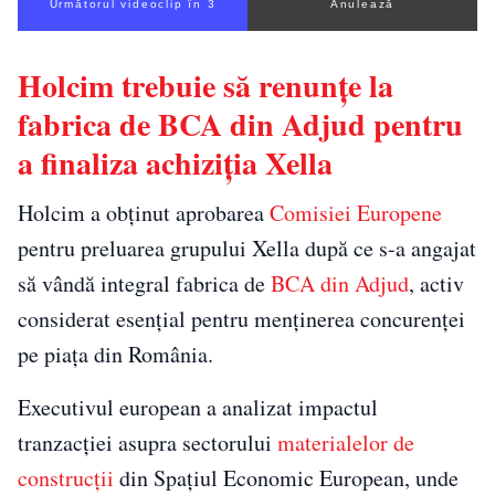
Următorul videoclip în 2
Anulează
Holcim trebuie să renunțe la
fabrica de BCA din Adjud pentru
a finaliza achiziția Xella
Holcim a obținut aprobarea
Comisiei Europene
pentru preluarea grupului Xella după ce s-a angajat
să vândă integral fabrica de
BCA din Adjud
, activ
considerat esențial pentru menținerea concurenței
pe piața din România.
Executivul european a analizat impactul
tranzacției asupra sectorului
materialelor de
construcții
din Spațiul Economic European, unde