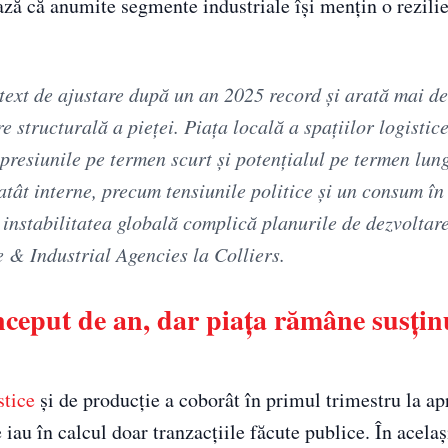
ză că anumite segmente industriale își mențin o rezilie
ontext de ajustare după un an 2025 record și arată mai d
 structurală a pieței. Piața locală a spațiilor logistice
e presiunile pe termen scurt și potențialul pe termen lung
atât interne, precum tensiunile politice și un consum în
și instabilitatea globală complică planurile de dezvoltar
e & Industrial Agencies la Colliers.
 început de an, dar piața rămâne susțin
stice
și de producție a coborât în primul trimestru la a
e iau în calcul doar tranzacțiile făcute publice. În acelaș