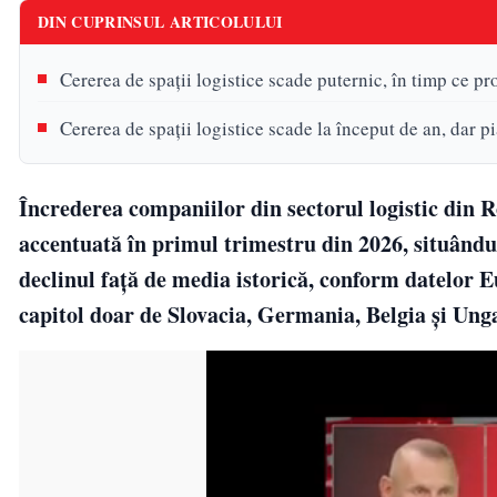
DIN CUPRINSUL ARTICOLULUI
Cererea de spații logistice scade puternic, în timp ce p
Cererea de spații logistice scade la început de an, dar p
Încrederea companiilor din sectorul logistic din R
accentuată în primul trimestru din 2026, situându-
declinul față de media istorică, conform datelor Eu
capitol doar de Slovacia, Germania, Belgia și Ung