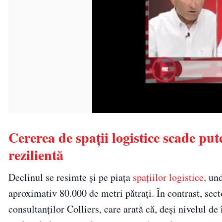
Cererea de spații logistice scade pu
rezilientă
Declinul se resimte și pe piața
spațiilor logistice,
und
aproximativ 80.000 de metri pătrați. În contrast, sect
consultanților Colliers, care arată că, deși nivelul 