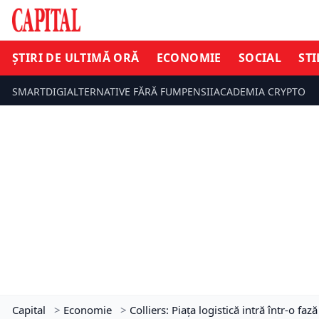
ȘTIRI DE ULTIMĂ ORĂ
ECONOMIE
SOCIAL
STI
SMARTDIGI
ALTERNATIVE FĂRĂ FUM
PENSII
ACADEMIA CRYPTO
Capital
>
Economie
>
Colliers: Piața logistică intră într-o f