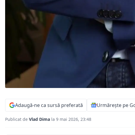
Adaugă-ne ca sursă preferată
Urmărește pe G
Publicat de
Vlad Dima
la 9 mai 2026, 23:48