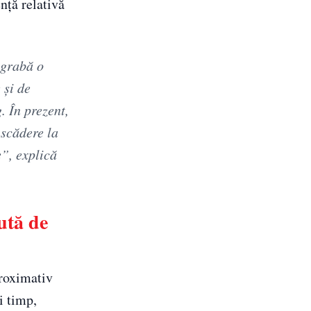
nță relativă
egrabă o
 și de
. În prezent,
 scădere la
e”, explică
ută de
proximativ
i timp,