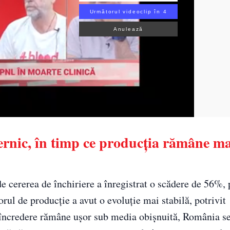
Următorul videoclip în 3
Anulează
ternic, în timp ce producția rămâne m
e cererea de închiriere a înregistrat o scădere de 56%, 
orul de producție a avut o evoluție mai stabilă, potrivit
de încredere rămâne ușor sub media obișnuită, România se