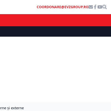
COORDONARE@EVZGROUP.RO
erne și externe