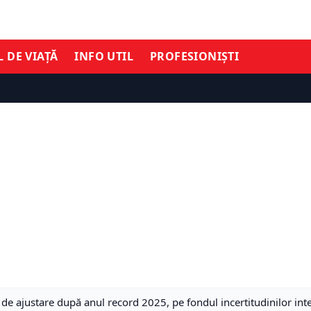
L DE VIAȚĂ
INFO UTIL
PROFESIONIȘTI
ază de ajustare după anul record 2025, pe fondul incertitudinilor int